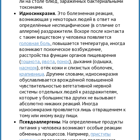
ли на столе блюд, зараженных бактериальными
токсинами.
Идиосинкразия.
Это болезненная реакция,
возникающая у некоторых людей в ответ на
определённые неспецифические (в отличие от
аллергии) раздражители. Вскоре после контакта
с таким веществом у человека появляется
головная боль
, повышается температура, иногда
возникают психическое возбуждение,
расстройства функции органов пищеварения
(
тошнота
,
рвота
,
понос
), дыхания (одышка,
насморк
), отёк кожи и слизистых оболочек,
крапивница
. Другими словами, идиосинкразия
обуславливается врождённой повышенной
чувствительностью вегетативной нервной
системы отдельных людей к раздражителям,
которые у большинства других не вызывают
абсолютно никаких реакций. Иногда
идиосинкразия проявляется лишь отвращением к
тому или иному виду пищи.
Псевдоаллергены
. На определенные продукты
питания у человека возникают особые реакции
обменных процессов. Например,
приступы
мигрени
у подростков нередко проявляются