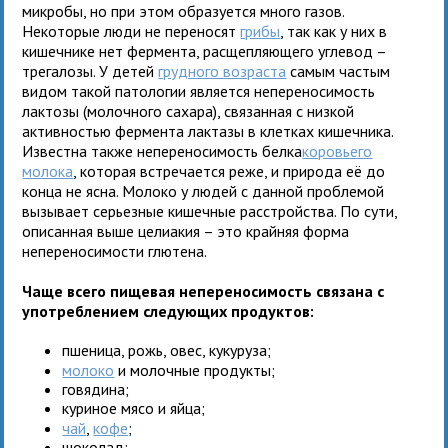
микробы, но при этом образуется много газов.
Некоторые люди не переносят
грибы
, так как у них в
кишечнике нет фермента, расщепляющего углевод –
трегалозы. У детей
грудного возраста
самым частым
видом такой патологии является непереносимость
лактозы (молочного сахара), связанная с низкой
активностью фермента лактазы в клетках кишечника.
Известна также непереносимость белка
коровьего
молока
, которая встречается реже, и природа её до
конца не ясна. Молоко у людей с данной проблемой
вызывает серьезные кишечные расстройства. По сути,
описанная выше целиакия – это крайняя форма
непереносимости глютена.
Чаще всего пищевая непереносимость связана с
употреблением следующих продуктов:
пшеница, рожь, овес, кукуруза;
молоко
и молочные продукты;
говядина;
куриное мясо и яйца;
чай
,
кофе
;
шоколад;