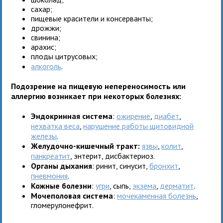
сахар;
пищевые красители и консерванты;
дрожжи;
свинина;
арахис;
плоды цитрусовых;
алкоголь
.
Подозрение на пищевую непереносимость или
аллергию возникает при некоторых болезнях:
Эндокринная система
:
ожирение
,
диабет
,
нехватка веса
,
нарушение работы щитовидной
железы
.
Желудочно-кишечный тракт:
язвы
,
колит
,
панкреатит
, энтерит, дисбактериоз.
Органы дыхания
: ринит, синусит,
бронхит
,
пневмония
.
Кожные болезни
:
угри
, сыпь,
экзема
,
дерматит
.
Мочеполовая система
:
мочекаменная болезнь
,
гломерулонефрит.