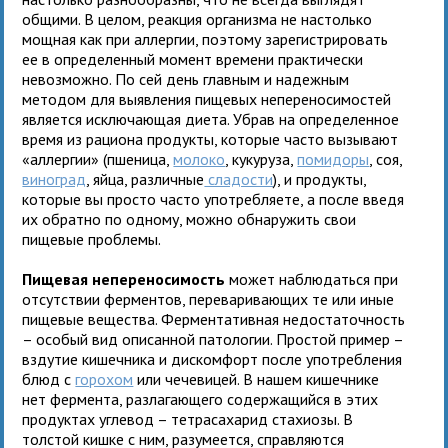
общими. В целом, реакция организма не настолько
мощная как при аллергии, поэтому зарегистрировать
ее в определенный момент времени практически
невозможно. По сей день главным и надежным
методом для выявления пищевых непереносимостей
является исключающая диета. Убрав на определенное
время из рациона продукты, которые часто вызывают
«аллергии» (пшеница,
молоко
, кукуруза,
помидоры
, соя,
виноград
, яйца, различные
сладости
), и продукты,
которые вы просто часто употребляете, а после введя
их обратно по одному, можно обнаружить свои
пищевые проблемы.
Пищевая непереносимость
может наблюдаться при
отсутствии ферментов, переваривающих те или иные
пищевые вещества. Ферментативная недостаточность
– особый вид описанной патологии. Простой пример –
вздутие кишечника и дискомфорт после употребления
блюд с
горохом
или чечевицей. В нашем кишечнике
нет фермента, разлагающего содержащийся в этих
продуктах углевод – тетрасахарид стахиозы. В
толстой кишке с ним, разумеется, справляются