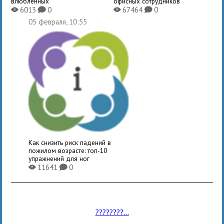
влюбленных
офисных сотрудников
6013
0
67464
0
X
K
X
K
05 февраля, 10:55
Как снизить риск падений в
пожилом возрасте: топ-10
упражнений для ног
11641
0
X
K
????????...