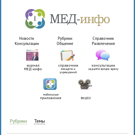
Новости
Рубрики
Справочник
Консультации
Общение
Развлечения
журнал
справочник
консультации
МЕД-инфо
лекарств и
задайте вопрос врачу
учреждений
мобильные
приложения
ВИДЕО
Рубрики
Темы