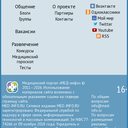
Общение
О проекте
Вконтакте
Одноклассники
Блоги
Партнеры
Мой мир
Группы
Контакты
Twitter
Youtube
Вакансии
RSS
Развлечение
Конкурсы
Медицинский
гороскоп
Тесты
Медицинский портал «МЕД-инфо» ©
16
2011—2026. Использование
материалов сайта возможно с
обязательным указанием ссылки на главную
По общим
страницу сайта.
вопросам:
MED-INFO.RU. Сетевое издание MED-INFO.RU
info@med-
зарегистрировано Федеральной службой по
info.ru
надзору в сфере связи, информационных
По вопросам
технологий и массовых коммуникаций: Эл NФС77-
размещения
74266 от 09 ноября 2018 года. Учредитель и
рекламы: