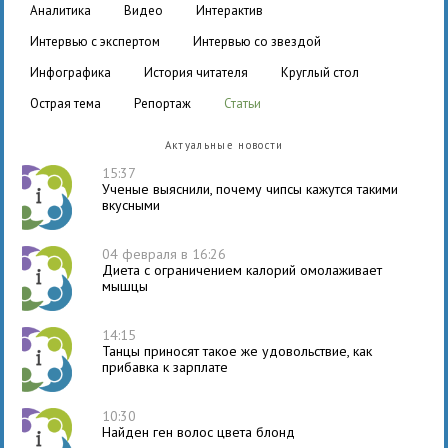
аналитика
видео
интерактив
интервью с экспертом
интервью со звездой
инфографика
история читателя
круглый стол
острая тема
репортаж
статьи
Актуальные новости
15:37
Ученые выяснили, почему чипсы кажутся такими
вкусными
04 февраля в 16:26
Диета с ограничением калорий омолаживает
мышцы
14:15
Танцы приносят такое же удовольствие, как
прибавка к зарплате
10:30
Найден ген волос цвета блонд