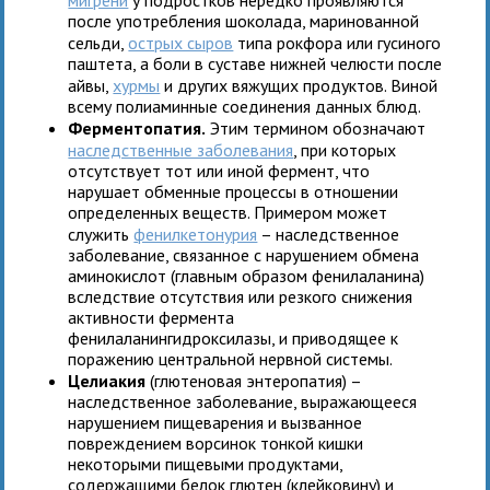
после употребления шоколада, маринованной
сельди,
острых сыров
типа рокфора или гусиного
паштета, а боли в суставе нижней челюсти после
айвы,
хурмы
и других вяжущих продуктов. Виной
всему полиаминные соединения данных блюд.
Ферментопатия.
Этим термином обозначают
наследственные заболевания
, при которых
отсутствует тот или иной фермент, что
нарушает обменные процессы в отношении
определенных веществ. Примером может
служить
фенилкетонурия
– наследственное
заболевание, связанное с нарушением обмена
аминокислот (главным образом фенилаланина)
вследствие отсутствия или резкого снижения
активности фермента
фенилаланингидроксилазы, и приводящее к
поражению центральной нервной системы.
Целиакия
(глютеновая энтеропатия) –
наследственное заболевание, выражающееся
нарушением пищеварения и вызванное
повреждением ворсинок тонкой кишки
некоторыми пищевыми продуктами,
содержащими белок глютен (клейковину) и