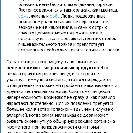
близкие к нему белки злаков (авенин, гордеин).
Глютен содержится в таких злаках, как пшеница,
рожь
, ячмень и
овёс
. Люди, подверженные
описанному заболеванию, не переносят эти
зерновые ни в каком виде. В самых острых
случаях целиакия может угрожать жизни,
поскольку вызывает эрозию внутренних стенок
пищеварительного тракта и препятствует
всасыванию необходимых питательных веществ.
Однако чаще всего пищевую аллергию путают с
непереносимостью различных продуктов
. Это
неблагоприятная реакция пищу, в которой не
участвует иммунная система, что подтверждается
отрицательными кожными пробами с накалыванием и
другими тестами на аллергию. Симптомы пищевой
непереносимости возникают не сразу, а, как правило,
нарастают постепенно. Для их появления требуется
большее количество «опасной» еды, чем в случае с
аллергией, когда самая маленькая её доза может
вызвать сиюминутную обширную реакцию организма.
Кроме того, при непереносимости симптомы
настолько разнообразны, что не всегда выглядят