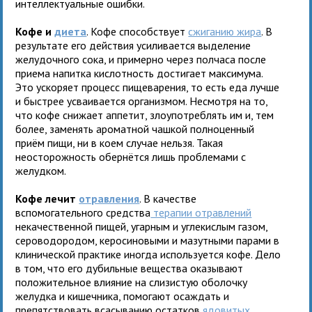
интеллектуальные ошибки.
Кофе и
диета
. Кофе способствует
сжиганию жира
. В
результате его действия усиливается выделение
желудочного сока, и примерно через полчаса после
приема напитка кислотность достигает максимума.
Это ускоряет процесс пищеварения, то есть еда лучше
и быстрее усваивается организмом. Несмотря на то,
что кофе снижает аппетит, злоупотреблять им и, тем
более, заменять ароматной чашкой полноценный
приём пищи, ни в коем случае нельзя. Такая
неосторожность обернётся лишь проблемами с
желудком.
Кофе лечит
отравления
. В качестве
вспомогательного средства
терапии отравлений
некачественной пищей, угарным и углекислым газом,
сероводородом, керосиновыми и мазутными парами в
клинической практике иногда используется кофе. Дело
в том, что его дубильные вещества оказывают
положительное влияние на слизистую оболочку
желудка и кишечника, помогают осаждать и
препятствовать всасыванию остатков
ядовитых