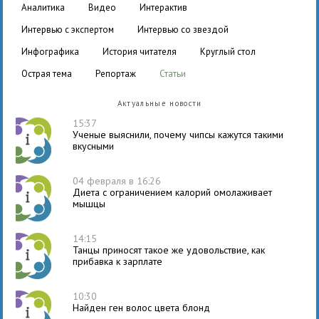
аналитика
видео
интерактив
интервью с экспертом
интервью со звездой
инфографика
история читателя
круглый стол
острая тема
репортаж
статьи
Актуальные новости
15:37
Ученые выяснили, почему чипсы кажутся такими
вкусными
04 февраля в 16:26
Диета с ограничением калорий омолаживает
мышцы
14:15
Танцы приносят такое же удовольствие, как
прибавка к зарплате
10:30
Найден ген волос цвета блонд