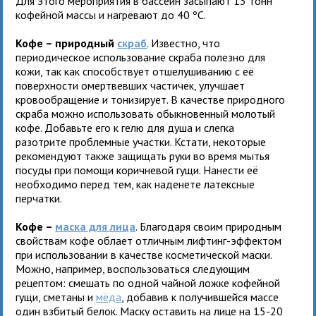
Для этого мероприятия в бассейн засыпают 13 тонн
кофейной массы и нагревают до 40 ºС.
Кофе – природный
скраб
. Известно, что
периодическое использование скраба полезно для
кожи, так как способствует отшелушиванию с её
поверхности омертвевших частичек, улучшает
кровообращение и тонизирует. В качестве природного
скраба можно использовать обыкновенный молотый
кофе. Добавьте его к гелю для душа и слегка
разотрите проблемные участки. Кстати, некоторые
рекомендуют также защищать руки во время мытья
посуды при помощи коричневой гущи. Нанести её
необходимо перед тем, как наденете латексные
перчатки.
Кофе –
маска для лица
. Благодаря своим природным
свойствам кофе облает отличным лифтинг-эффектом
при использовании в качестве косметической маски.
Можно, например, воспользоваться следующим
рецептом: смешать по одной чайной ложке кофейной
гущи, сметаны и
мёда
, добавив к получившейся массе
один взбитый белок. Маску оставить на лице на 15-20