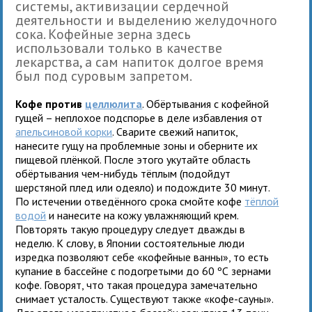
системы, активизации сердечной
деятельности и выделению желудочного
сока. Кофейные зерна здесь
использовали только в качестве
лекарства, а сам напиток долгое время
был под суровым запретом.
Кофе против
целлюлита
. Обёртывания с кофейной
гущей – неплохое подспорье в деле избавления от
апельсиновой корки
. Сварите свежий напиток,
нанесите гущу на проблемные зоны и оберните их
пищевой плёнкой. После этого укутайте область
обёртывания чем-нибудь тёплым (подойдут
шерстяной плед или одеяло) и подождите 30 минут.
По истечении отведённого срока смойте кофе
тёплой
водой
и нанесите на кожу увлажняющий крем.
Повторять такую процедуру следует дважды в
неделю. К слову, в Японии состоятельные люди
изредка позволяют себе «кофейные ванны», то есть
купание в бассейне с подогретыми до 60 ºС зернами
кофе. Говорят, что такая процедура замечательно
снимает усталость. Существуют также «кофе-сауны».