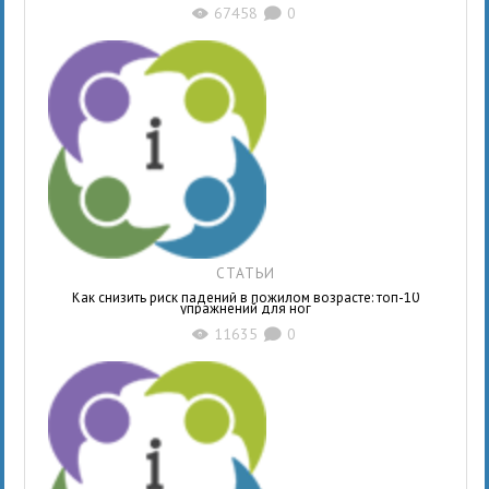
67458
0
X
K
СТАТЬИ
Как снизить риск падений в пожилом возрасте: топ-10
упражнений для ног
11635
0
X
K