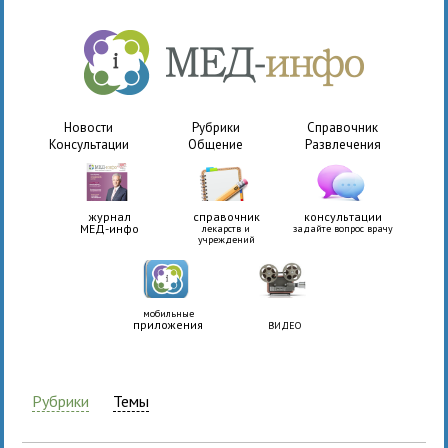
Новости
Рубрики
Справочник
Консультации
Общение
Развлечения
журнал
справочник
консультации
МЕД-инфо
лекарств и
задайте вопрос врачу
учреждений
мобильные
приложения
ВИДЕО
Рубрики
Темы