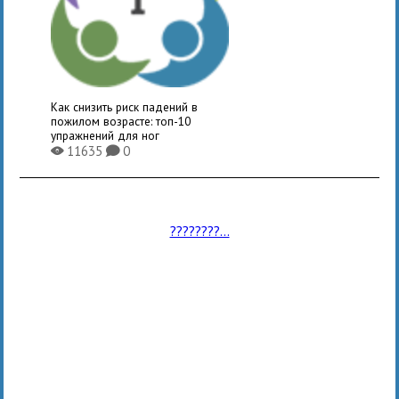
Как снизить риск падений в
пожилом возрасте: топ-10
упражнений для ног
11635
0
X
K
????????...