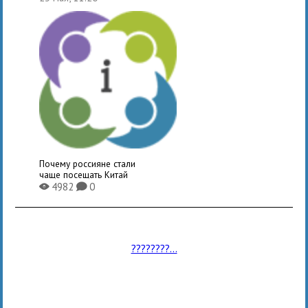
Почему россияне стали
чаще посещать Китай
4982
0
X
K
????????...