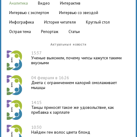
аналитика
видео
интерактив
интервью с экспертом
интервью со звездой
инфографика
история читателя
круглый стол
острая тема
репортаж
статьи
Актуальные новости
15:37
Ученые выяснили, почему чипсы кажутся такими
вкусными
04 февраля в 16:26
Диета с ограничением калорий омолаживает
мышцы
14:15
Танцы приносят такое же удовольствие, как
прибавка к зарплате
10:30
Найден ген волос цвета блонд