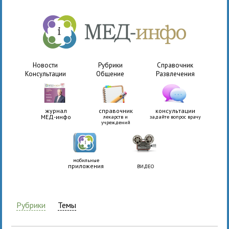
Новости
Рубрики
Справочник
Консультации
Общение
Развлечения
журнал
справочник
консультации
МЕД-инфо
лекарств и
задайте вопрос врачу
учреждений
мобильные
приложения
ВИДЕО
Рубрики
Темы