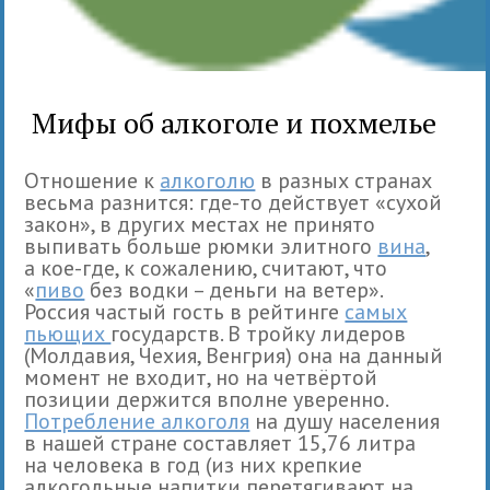
Мифы об алкоголе и похмелье
Отношение к
алкоголю
в разных странах
весьма разнится: где-то действует «сухой
закон», в других местах не принято
выпивать больше рюмки элитного
вина
,
а кое-где, к сожалению, считают, что
«
пиво
без водки – деньги на ветер».
Россия частый гость в рейтинге
самых
пьющих
государств. В тройку лидеров
(Молдавия, Чехия, Венгрия) она на данный
момент не входит, но на четвёртой
позиции держится вполне уверенно.
Потребление алкоголя
на душу населения
в нашей стране составляет 15,76 литра
на человека в год (из них крепкие
алкогольные напитки перетягивают на