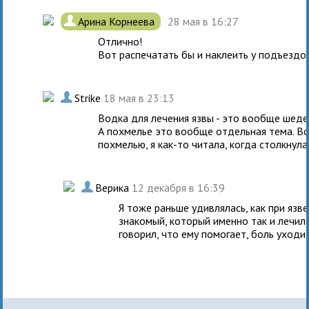
.
Арина Корнеева
28 мая в 16:27
Отлично!
Вот распечатать бы и наклеить у подъездов
.
Strike
18 мая в 23:13
Водка для лечения язвы - это вообще шеде
А похмелье это вообще отдельная тема. В
похмелью, я как-то читала, когда столкнула
.
Верика
12 декабря в 16:39
Я тоже раньше удивлялась, как при язв
знакомый, который именно так и лечилс
говорил, что ему помогает, боль уходит