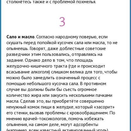
столкнётесь также и с проблемой похмелья.
3
Сало и масло
. Согласно народному поверью, если
скушать перед попойкой кусочек сала или масла, то не
опьянеешь. Говорят, даже доблестные советские
разведчики этим пользовались, отправляясь на
задание. Однако дело в том, что площадь
желудочно-кишечного тракта (где и происходит
всасывание алкоголя) слишком велика для того, чтобы
можно было замедлить означенный процесс с
помощью небольшого кусочка сала. В противном
случае вы должны были бы съесть огромное
количество жира или закусить несколькими пачками
масла. Сделав это, вы приобретёте совершенно
ненужный комок пищи в желудке, который «засорит»
его стенки, вызвав проблемы с кровообращением. По
мнению врачей-токсикологов, помочь избежать
опьянения, на самом деле, могут адсорбенты
(например, всем известный активированный уголь).