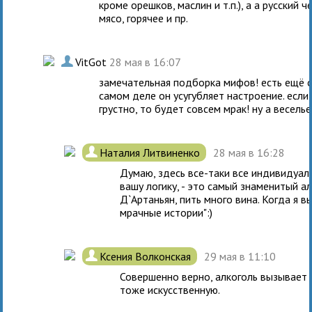
кроме орешков, маслин и т.п.), а а русский 
мясо, горячее и пр.
.
VitGot
28 мая в 16:07
замечательная подборка мифов! есть ещё о
самом деле он усугубляет настроение. если 
грустно, то будет совсем мрак! ну а весель
.
Наталия Литвиненко
28 мая в 16:28
Думаю, здесь все-таки все индивидуа
вашу логику, - это самый знаменитый ал
Д`Артаньян, пить много вина. Когда я 
мрачные истории":)
.
Ксения Волконская
29 мая в 11:10
Совершенно верно, алкоголь вызывает 
тоже искусственную.