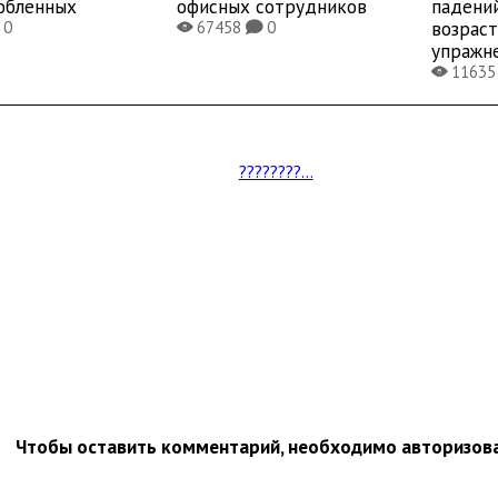
юбленных
офисных сотрудников
падени
возраст
0
67458
0
X
K
упражн
1163
X
????????...
Чтобы оставить комментарий, необходимо авторизов