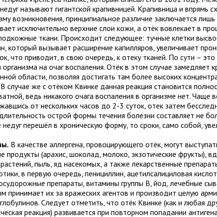
недуг называют гигантской крапивницей. Крапивница и впрямь с
зму возникновения, принципиальное различие заключается лишь 
вает исключительно верхние слои кожи, а отёк вовлекает в про
 подкожные ткани. Происходит следующее: тучные клетки выс
ин, который вызывает расширение капилляров, увеличивает про
ок, что приводит, в свою очередь, к отеку тканей. По сути – эт
 организма на очаг воспаления. Отёк в этом случае замедляет к
нной области, позволяя достигать там более высоких концент
. В случае же с отёком Квинке данная реакция становится полно
атной, ведь никакого очага воспаления в организме нет. Чаще в
жавшись от нескольких часов до 2-3 суток, отек затем бесслед
 длительность острой формы течения болезни составляет не бол
 недуг перешёл в хроническую форму, то сроки, само собой, ув
ны.
В качестве аллергена, провоцирующего отёк, могут выступат
е продукты (арахис, шоколад, молоко, экзотические фрукты), в
 растений, пыль, яд насекомых, а также лекарственные препарат
тики, в первую очередь, пенициллин, ацетилсалициловая кислот
осудорожные препараты, витамины группы В, йод, лечебные сыв
зм принимает их за вражеских агентов и производит целую арм
лобулинов. Следует отметить, что отёк Квинке (как и любая др
ическая реакция) развивается при повторном попадании антигена