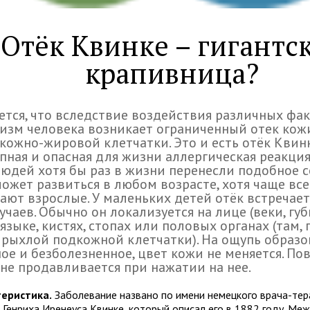
Отёк Квинке – гигантс
крапивница?
ется, что вследствие воздействия различных фа
изм человека возникает ограниченный отек кож
кожно-жировой клетчатки. Это и есть отёк Квинк
пная и опасная для жизни аллергическая реакция
юдей хотя бы раз в жизни перенесли подобное с
ожет развиться в любом возрасте, хотя чаще вс
ают взрослые. У маленьких детей отёк встречает
учаев. Обычно он локализуется на лице (веки, губы
 языке, кистях, стопах или половых органах (там,
 рыхлой подкожной клетчатки). На ощупь образ
ое и безболезненное, цвет кожи не меняется. По
не продавливается при нажатии на нее.
еристика.
Заболевание названо по имени немецкого врача-тер
 Генриха Иренеуса Квинке, который описал его в 1882 году. Меж