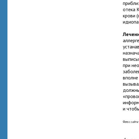
прибли
отека 
крови 
идиопат
Лечени
аллерг
устана
назнач
выписы
при не
заболе
вполне
вызывал
должны
«прово
информ
и чтобы
Фото с сайт