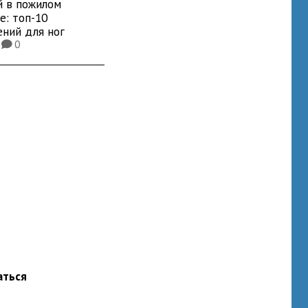
й в пожилом
е: топ-10
ений для ног
5
0
K
аться