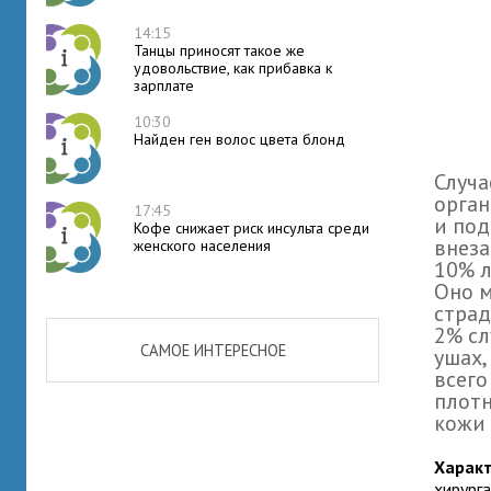
14:15
Танцы приносят такое же
удовольствие, как прибавка к
зарплате
10:30
Найден ген волос цвета блонд
Случа
орган
17:45
и под
Кофе снижает риск инсульта среди
внеза
женского населения
10% л
Оно м
страд
2% сл
САМОЕ ИНТЕРЕСНОЕ
ушах,
всего
плотн
кожи 
Характ
хирурга