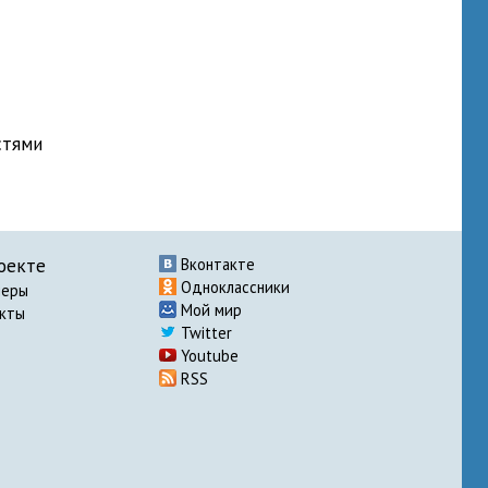
стями
оекте
Вконтакте
Одноклассники
неры
Мой мир
акты
Twitter
Youtube
RSS