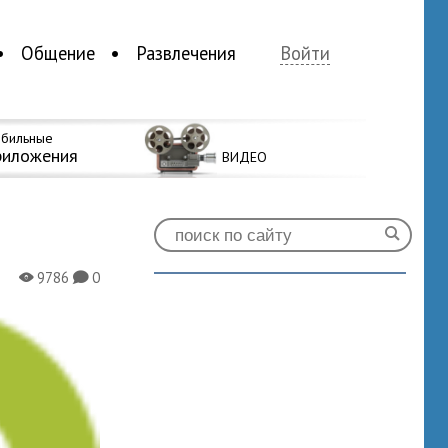
Общение
Развлечения
Войти
бильные
риложения
ВИДЕО
9786
0
X
K