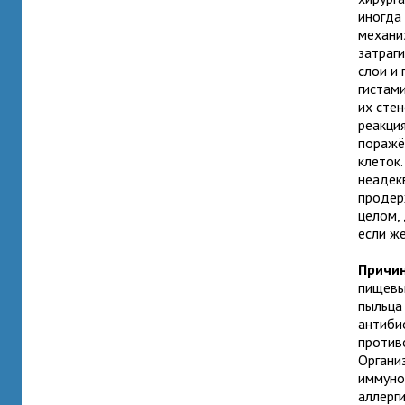
иногда 
механи
затраги
слои и
гистам
их стен
реакция
поражё
клеток
неадекв
продер
целом,
если же
Причи
пищевы
пыльца
антибио
против
Органи
иммуног
аллерг