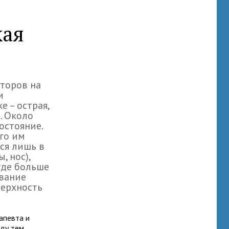
кая
кторов на
и
е – острая,
. Около
остояние.
его им
ся лишь в
, нос),
 где больше
ование
верхность
апевта и
ду тем,