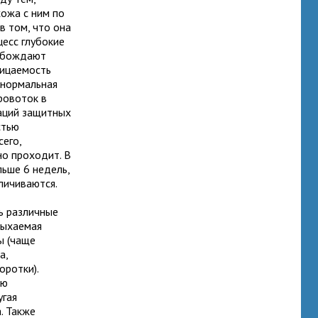
хожа с ним по
в том, что она
цесс глубокие
вобождают
ницаемость
о нормальная
ровоток в
раций защитных
стью
сего,
но проходит. В
ьше 6 недель,
еличиваются.
ь различные
дыхаемая
ы (чаще
а,
оротки).
ию
угая
. Также