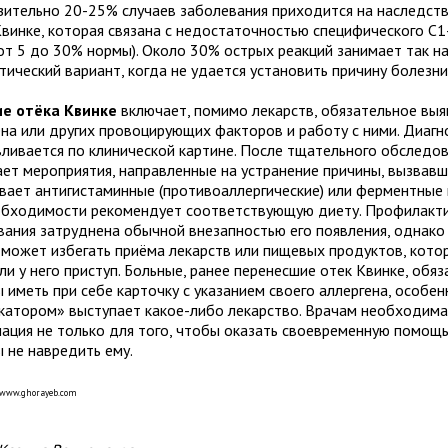
зительно 20-25% случаев заболевания приходится на наследст
Квинке, которая связана с недостаточностью специфического С1
(от 5 до 30% нормы). Около 30% острых реакций занимает так 
ический вариант, когда не удается установить причину болезни
е отёка Квинке
включает, помимо лекарств, обязательное выя
ена или других провоцирующих факторов и работу с ними. Диагн
вливается по клинической картине. После тщательного обследов
ает мероприятия, направленные на устранение причины, вызвавш
вает антигистаминные (противоаллергические) или ферментные 
обходимости рекомендует соответствующую диету. Профилакти
вания затруднена обычной внезапностью его появления, однако
 может избегать приёма лекарств или пищевых продуктов, кото
и у него приступ. Больные, ранее перенесшие отек Квинке, обя
 иметь при себе карточку с указанием своего аллергена, особен
катором» выступает какое-либо лекарство. Врачам необходима
ация не только для того, чтобы оказать своевременную помощь
 не навредить ему.
а www.ghorayeb.com