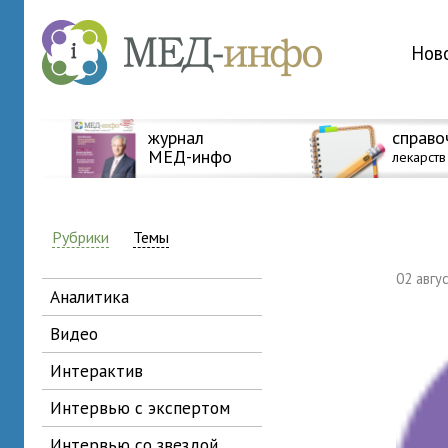
Нов
журнал
справо
МЕД-инфо
лекарств
Рубрики
Темы
02 авг
аналитика
видео
интерактив
интервью с экспертом
интервью со звездой