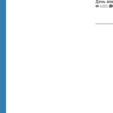
День вл
6005
X
K