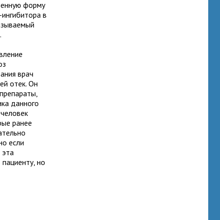
венную форму
-ингибитора в
называемый
.
вление
оз
ания врач
ей отек. Он
препараты,
ка данного
 человек
рые ранее
зательно
но если
 эта
 пациенту, но