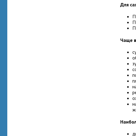
Для са
П
П
П
Чаще в
с
о
з
с
п
п
н
р
о
н
ж
Наибол
д