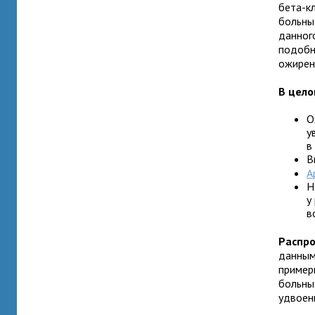
бета-к
больны
данног
подобн
ожирен
В цело
О
у
в
В
А
Н
у
в
Распро
данным
пример
больны
удвоен