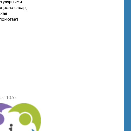
егулярными
циона сахар,
ская
 помогает
ля, 10:55