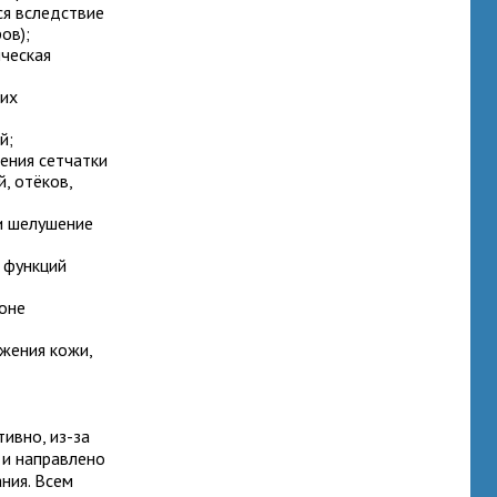
ся вследствие
ов);
ическая
них
й;
ения сетчатки
, отёков,
 и шелушение
 функций
фоне
жения кожи,
ивно, из-за
 и направлено
ния. Всем