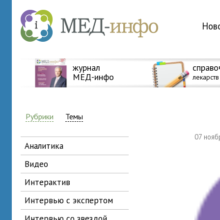
Нов
журнал
справо
МЕД-инфо
лекарств
Рубрики
Темы
07 ноя
аналитика
видео
интерактив
интервью с экспертом
интервью со звездой