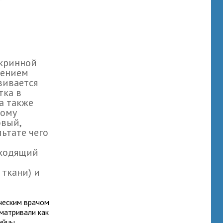
окринной
шением
вивается
тка в
а также
тому
овый,
ьтате чего
сходящий
 ткани) и
ческим врачом
сматривали как
ийцы