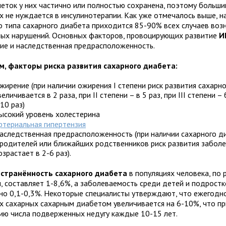
леток у них частично или полностью сохранена, поэтому больш
х не нуждается в инсулинотерапии. Как уже отмечалось выше, н
о типа сахарного диабета приходится 85-90% всех случаев воз
ых нарушений. Основных факторов, провоцирующих развитие
И
ие и наследственная предрасположенность.
м, факторы риска развития сахарного диабета:
жирение (при наличии ожирения I степени риск развития сахарн
величивается в 2 раза, при II степени – в 5 раз, при III степени –
 10 раз)
ысокий уровень холестерина
ртериальная гипертензия
аследственная предрасположенность (при наличии сахарного д
 родителей или ближайших родственников риск развития забол
озрастает в 2-6 раз).
странённость сахарного диабета
в популяциях человека, по 
, составляет 1-8,6%, а заболеваемость среди детей и подростк
но 0,1-0,3%. Некоторые специалисты утверждают, что ежегодн
х сахарных сахарным диабетом увеличивается на 6-10%, что пр
ию числа подверженных недугу каждые 10-15 лет.