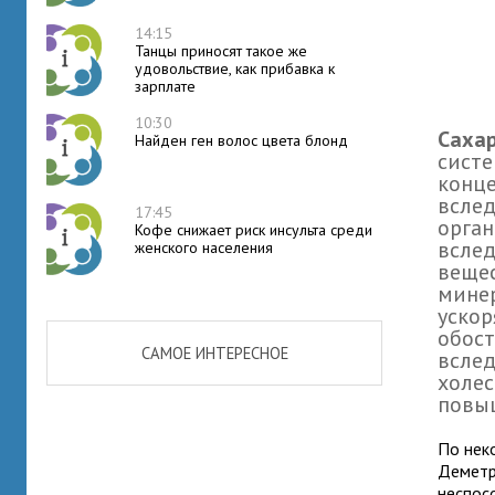
14:15
Танцы приносят такое же
удовольствие, как прибавка к
зарплате
10:30
Саха
Найден ген волос цвета блонд
сист
конце
вслед
17:45
орган
Кофе снижает риск инсульта среди
вслед
женского населения
вещес
минер
ускор
обос
САМОЕ ИНТЕРЕСНОЕ
вслед
холес
повыш
По нек
Деметри
неспос