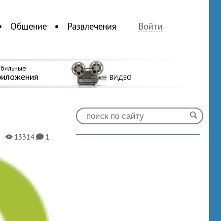
Общение
Развлечения
Войти
бильные
риложения
ВИДЕО
13314
1
X
K