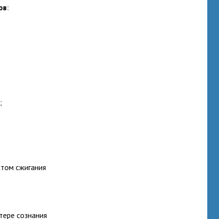
ов
:
;
;
атом сжигания
тере сознания