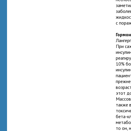
замети
заболе
жидкос
с пора
Гормон
Лангерг
При са
инсули
реагиру
10% бо
инсули
пациен
прежне
возраст
этот д
Массов
также 
токсич
бета-к
метабол
то он,