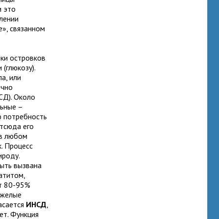
и это
лении
е», связанном
тки островков
(глюкозу).
а, или
очно
СД). Около
ьные –
ю потребность
отсюда его
 в любом
к. Процесс
ироду.
ыть вызвана
атитом,
ет 80-95%
яжелые
касается
ИНСД
,
ет. Функция