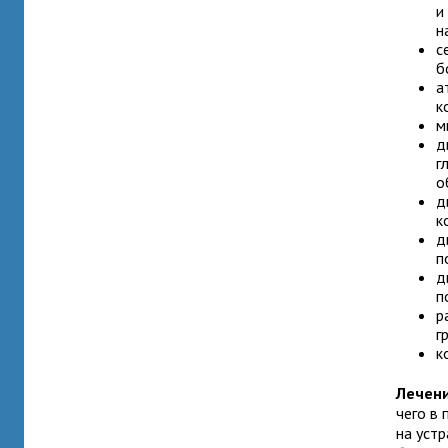
и
н
с
б
а
к
м
д
г
о
д
к
д
п
д
п
р
г
к
Лечени
чего в
на уст