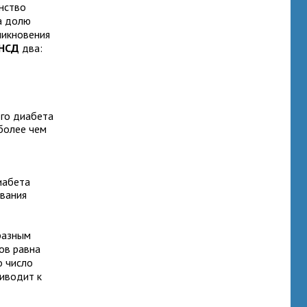
инство
а долю
никновения
НСД
два:
ого диабета
 более чем
иабета
евания
разным
ов равна
о число
иводит к