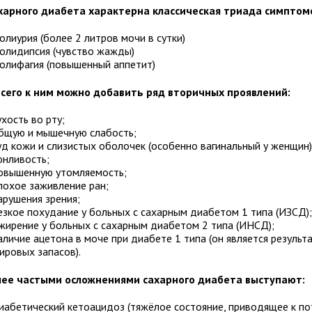
харного диабета характерна классическая триада симптом
олиурия (более 2 литров мочи в сутки)
олидипсия (чувство жажды)
олифагия (повышенный аппетит)
сего к ним можно добавить ряд вторичных проявлений:
ухость во рту;
бщую и мышечную слабость;
уд кожи и слизистых оболочек (особенно вагинальный у женщин)
онливость;
овышенную утомляемость;
лохое заживление ран;
арушения зрения;
езкое похудание у больных с сахарным диабетом 1 типа (ИЗСД)
жирение у больных с сахарным диабетом 2 типа (ИНСД);
аличие ацетона в моче при диабете 1 типа (он является результ
ировых запасов).
ее частыми осложнениями сахарного диабета выступают:
иабетический кетоацидоз (тяжёлое состояние, приводящее к по