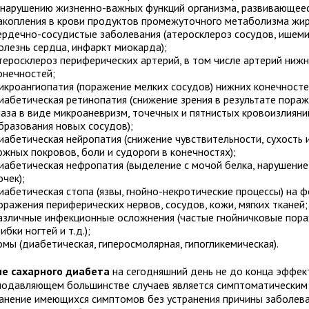
 нарушению жизненно-важных функций организма, развивающее
акопления в крови продуктов промежуточного метаболизма жир
ердечно-сосудистые заболевания (атеросклероз сосудов, ишем
олезнь сердца, инфаркт миокарда);
теросклероз периферических артерий, в том числе артерий ниж
онечностей;
икроангиопатия (поражение мелких сосудов) нижних конечносте
иабетическая ретинопатия (снижение зрения в результате пораж
лаза в виде микроаневризм, точечных и пятнистых кровоизлияний
бразования новых сосудов);
иабетическая нейропатия (снижение чувствительности, сухость
ожных покровов, боли и судороги в конечностях);
иабетическая нефропатия (выделение с мочой белка, нарушение
очек);
иабетическая стопа (язвы, гнойно-некротические процессы) на 
оражения периферических нервов, сосудов, кожи, мягких тканей;
азличные инфекционные осложнения (частые гнойничковые пора
рибки ногтей и т.д.);
омы (диабетическая, гиперосмолярная, гипогликемическая).
е сахарного диабета
на сегодняшний день не до конца эффект
 подавляющем большинстве случаев является симптоматическим
ранение имеющихся симптомов без устранения причины заболева