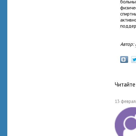
больны
физиче
спиртны
активн
поддер
Автор:
Читайте
13 февраля