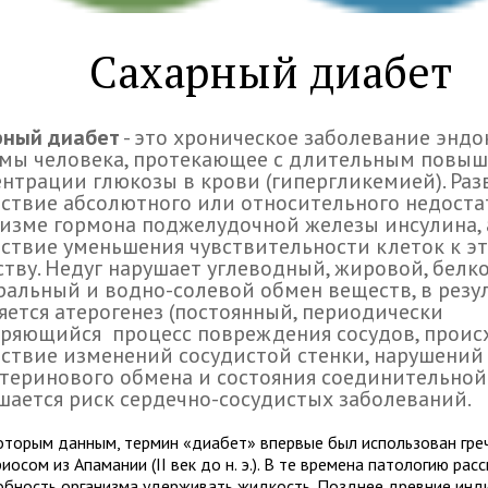
Сахарный диабет
рный диабет
- это хроническое заболевание энд
емы человека, протекающее с длительным повы
нтрации глюкозы в крови (гипергликемией). Раз
ствие абсолютного или относительного недоста
изме гормона поджелудочной железы инсулина, 
ствие уменьшения чувствительности клеток к э
тву. Недуг нарушает углеводный, жировой, белк
альный и водно-солевой обмен веществ, в резул
яется атерогенез (постоянный, периодически
тряющийся процесс повреждения сосудов, прои
ствие изменений сосудистой стенки, нарушений
теринового обмена и состояния соединительной
ается риск сердечно-сосудистых заболеваний.
оторым данным, термин «диабет» впервые был использован гре
осом из Апамании (II век до н. э.). В те времена патологию рас
обность организма удерживать жидкость. Позднее древние инд