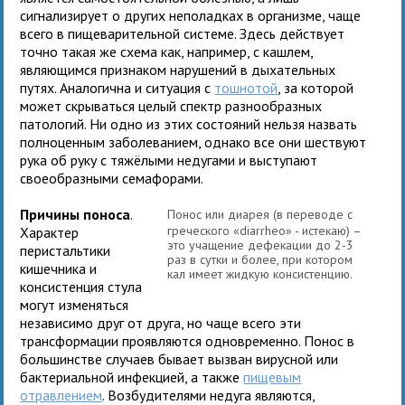
сигнализирует о других неполадках в организме, чаще
всего в пищеварительной системе. Здесь действует
точно такая же схема как, например, с кашлем,
являющимся признаком нарушений в дыхательных
путях. Аналогична и ситуация с
тошнотой
, за которой
может скрываться целый спектр разнообразных
патологий. Ни одно из этих состояний нельзя назвать
полноценным заболеванием, однако все они шествуют
рука об руку с тяжёлыми недугами и выступают
своеобразными семафорами.
Причины поноса
.
Понос или диарея
(в переводе с
греческого «diarrheo» - истекаю) –
Характер
это учащение дефекации до 2-3
перистальтики
раз в сутки и более, при котором
кишечника и
кал имеет жидкую консистенцию.
консистенция стула
могут изменяться
независимо друг от друга, но чаще всего эти
трансформации проявляются одновременно. Понос в
большинстве случаев бывает вызван вирусной или
бактериальной инфекцией, а также
пищевым
отравлением
. Возбудителями недуга являются,