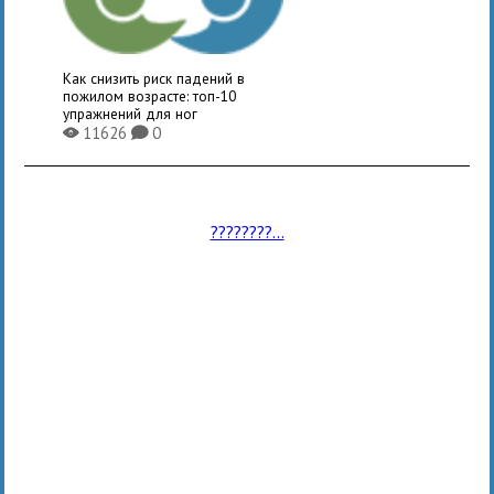
Как снизить риск падений в
пожилом возрасте: топ-10
упражнений для ног
11626
0
X
K
????????...