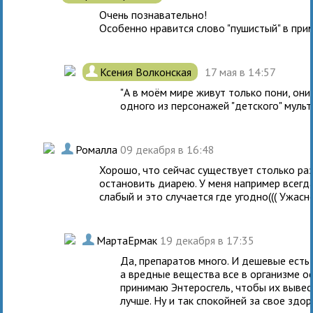
Очень познавательно!
Особенно нравится слово "пушистый" в приме
.
Ксения Волконская
17 мая в 14:57
"А в моём мире живут только пони, они
одного из персонажей "детского" мульти
.
Ромалла
09 декабря в 16:48
Хорошо, что сейчас существует столько ра
остановить диарею. У меня например всегда
слабый и это случается где угодно((( Ужасн
.
МартаЕрмак
19 декабря в 17:35
Да, препаратов много. И дешевые есть 
а вредные вещества все в организме о
принимаю Энтеросгель, чтобы их вывес
лучше. Ну и так спокойней за свое здор