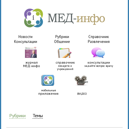
Новости
Рубрики
Справочник
Консультации
Общение
Развлечения
журнал
справочник
консультации
МЕД-инфо
лекарств и
задайте вопрос врачу
учреждений
мобильные
приложения
ВИДЕО
Рубрики
Темы