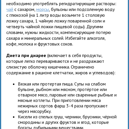
необходимо употреблять регидратирующие растворы:
чай
с сахаром,
морсы
, бульоны или подсоленную воду
с глюкозой (на 1 литр воды возьмите 1 столовую
ложку сахара, 1 чайную ложку поваренной соли и
четверть чайной ложки пищевой соды). Другими
словами, нужны жидкости, компенсирующие потерю
сахара и минеральных солей. Избегайте алкоголя,
кофе, молока и фруктовых соков.
Диета при диарее
(включает в себя продукты,
которые легко перевариваются и не раздражают
слизистую оболочку кишечника. Ограничено
содержание в рационе клетчатки, жиров и углеводов):
Вязкая или протертая пища. Супы на слабом
бульоне, рыбном или мясном, протёртое или
отварное мясо, паровые или сваренные рыбные и
мясные котлеты. При приготовлении мяса
нежирных сортов фарш 3-4 раза пропускают
через мясорубку.
Кисели из спелых груш, черники, брусники, чёрной
смородины и других фруктов и ягод, которые
богаты дубильными веществами.