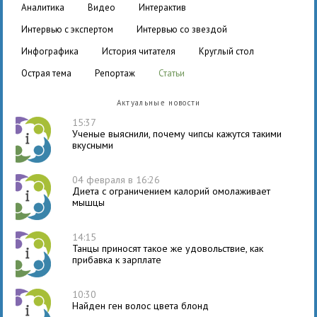
аналитика
видео
интерактив
интервью с экспертом
интервью со звездой
инфографика
история читателя
круглый стол
острая тема
репортаж
статьи
Актуальные новости
15:37
Ученые выяснили, почему чипсы кажутся такими
вкусными
04 февраля в 16:26
Диета с ограничением калорий омолаживает
мышцы
14:15
Танцы приносят такое же удовольствие, как
прибавка к зарплате
10:30
Найден ген волос цвета блонд