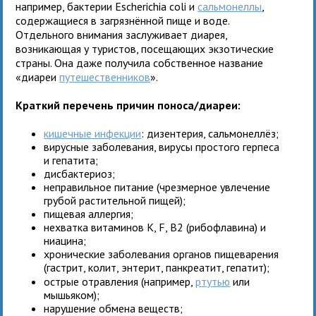
например, бактерии Escherichia coli и
сальмонеллы
,
содержащиеся в загрязнённой пище и воде.
Отдельного внимания заслуживает диарея,
возникающая у туристов, посещающих экзотические
страны. Она даже получила собственное название
«диареи
путешественников
».
Краткий перечень причин поноса/диареи:
кишечные инфекции
: дизентерия, сальмонеллёз;
вирусные заболевания, вирусы простого герпеса
и гепатита;
дисбактериоз;
неправильное питание (чрезмерное увлечение
грубой растительной пищей);
пищевая аллергия;
нехватка витаминов К, F, В2 (рибофлавина) и
ниацина;
хронические заболевания органов пищеварения
(гастрит, колит, энтерит, панкреатит, гепатит);
острые отравления (например,
ртутью
или
мышьяком);
нарушение обмена веществ;