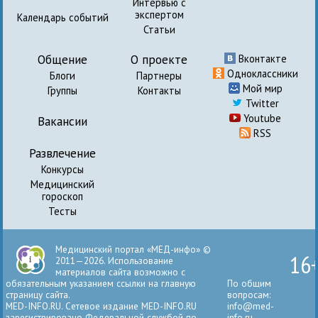
Интервью с
экспертом
Календарь событий
Статьи
Общение
О проекте
Вконтакте
Одноклассники
Блоги
Партнеры
Мой мир
Группы
Контакты
Twitter
Youtube
Вакансии
RSS
Развлечение
Конкурсы
Медицинский
гороскоп
Тесты
Медицинский портал «МЕД-инфо» ©
16
2011—2026. Использование
материалов сайта возможно с
обязательным указанием ссылки на главную
По общим
страницу сайта.
вопросам:
MED-INFO.RU. Сетевое издание MED-INFO.RU
info@med-
зарегистрировано Федеральной службой по
info.ru