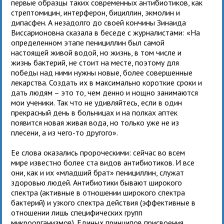
первые образцы таких современных антибиотиков, как
стрептомицин, интерферон, бициллин, экмолин и
дипасфен. А незадолго до своей кончины Зинаида
Виссарионовна сказала в беседе с журналистами: «На
определенном этапе пенициллин был самой
настоящей живой водой, но жизнь, в том числе и
жизнь бактерий, не стоит на месте, поэтому для
победы над ними нужны новые, более совершенные
лекарства. Создать их в максимально короткие сроки и
дать людям – это то, чем денно и нощно занимаются
мои ученики. Так что не удивляйтесь, если в один
прекрасный день в больницах и на полках аптек
появится новая живая вода, но только уже не из
плесени, а из чего-то другого».
Ее слова оказались пророческими: сейчас во всем
мире известно более ста видов антибиотиков. И все
они, как и их «младший брат» пенициллин, служат
здоровью людей. Антибиотики бывают широкого
спектра (активные в отношении широкого спектра
бактерий) и узкого спектра действия (эффективные в
отношении лишь специфических групп
микроорганизмов). Единых принципов присвоения