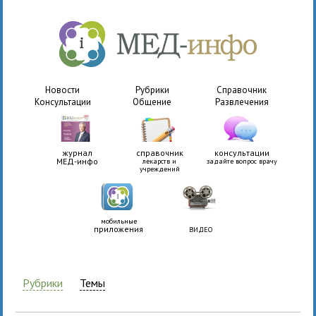
Новости
Рубрики
Справочник
Консультации
Общение
Развлечения
журнал
справочник
консультации
МЕД-инфо
лекарств и
задайте вопрос врачу
учреждений
мобильные
приложения
ВИДЕО
Рубрики
Темы