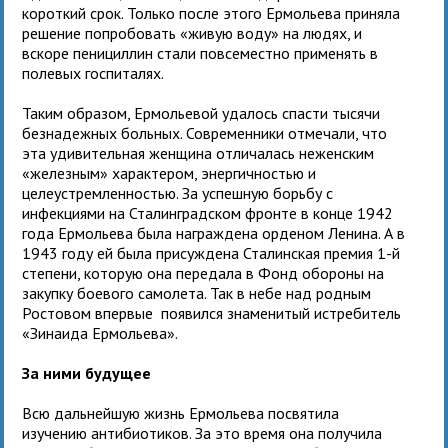
короткий срок. Только после этого Ермольева приняла
решение попробовать «живую воду» на людях, и
вскоре пенициллин стали повсеместно применять в
полевых госпиталях.
Таким образом, Ермольевой удалось спасти тысячи
безнадежных больных. Современники отмечали, что
эта удивительная женщина отличалась неженским
«железным» характером, энергичностью и
целеустремленностью. За успешную борьбу с
инфекциями на Сталинградском фронте в конце 1942
года Ермольева была награждена орденом Ленина. А в
1943 году ей была присуждена Сталинская премия 1-й
степени, которую она передала в Фонд обороны на
закупку боевого самолета. Так в небе над родным
Ростовом впервые появился знаменитый истребитель
«Зинаида Ермольева».
За ними будущее
Всю дальнейшую жизнь Ермольева посвятила
изучению антибиотиков. За это время она получила