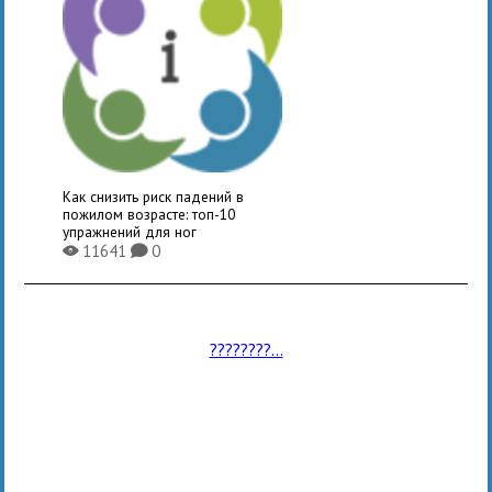
Как снизить риск падений в
пожилом возрасте: топ-10
упражнений для ног
11641
0
X
K
????????...