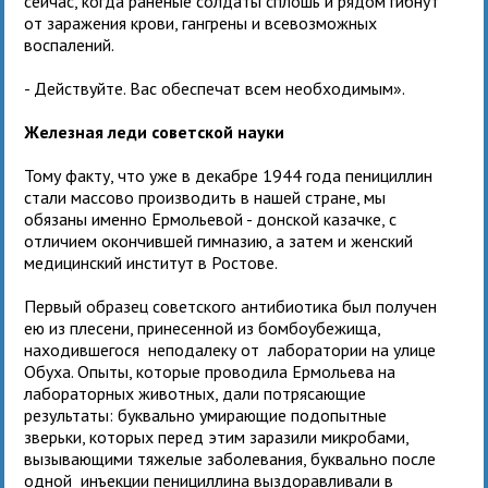
сейчас, когда раненые солдаты сплошь и рядом гибнут
от заражения крови, гангрены и всевозможных
воспалений.
- Действуйте. Вас обеспечат всем необходимым».
Железная леди советской науки
Тому факту, что уже в декабре 1944 года пенициллин
стали массово производить в нашей стране, мы
обязаны именно Ермольевой - донской казачке, с
отличием окончившей гимназию, а затем и женский
медицинский институт в Ростове.
Первый образец советского антибиотика был получен
ею из плесени, принесенной из бомбоубежища,
находившегося неподалеку от лаборатории на улице
Обуха. Опыты, которые проводила Ермольева на
лабораторных животных, дали потрясающие
результаты: буквально умирающие подопытные
зверьки, которых перед этим заразили микробами,
вызывающими тяжелые заболевания, буквально после
одной инъекции пенициллина выздоравливали в