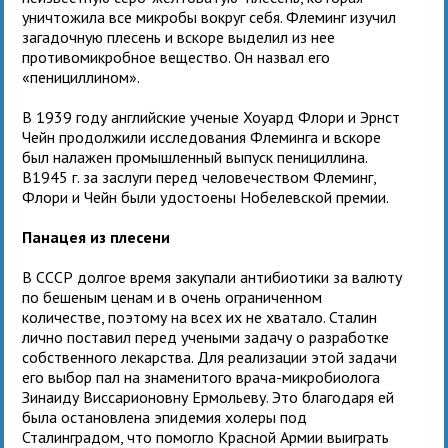
уничтожила все микробы вокруг себя. Флеминг изучил
загадочную плесень и вскоре выделил из нее
противомикробное вещество. Он назвал его
«пенициллином».
В 1939 году английские ученые Хоуард Флори и Эрнст
Чейн продолжили исследования Флеминга и вскоре
был налажен промышленный выпуск пенициллина.
В1945 г. за заслуги перед человечеством Флеминг,
Флори и Чейн были удостоены Нобелевской премии.
Панацея из плесени
В СССР долгое время закупали антибиотики за валюту
по бешеным ценам и в очень ограниченном
количестве, поэтому на всех их не хватало. Сталин
лично поставил перед учеными задачу о разработке
собственного лекарства. Для реализации этой задачи
его выбор пал на знаменитого врача-микробиолога
Зинаиду Виссарионовну Ермольеву. Это благодаря ей
была остановлена эпидемия холеры под
Сталинградом, что помогло Красной Армии выиграть