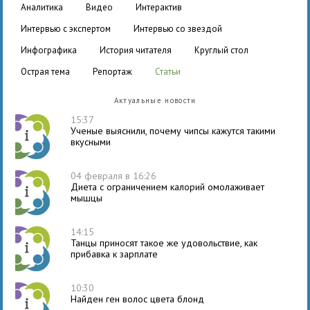
аналитика
видео
интерактив
интервью с экспертом
интервью со звездой
инфографика
история читателя
круглый стол
острая тема
репортаж
статьи
Актуальные новости
15:37
Ученые выяснили, почему чипсы кажутся такими
вкусными
04 февраля в 16:26
Диета с ограничением калорий омолаживает
мышцы
14:15
Танцы приносят такое же удовольствие, как
прибавка к зарплате
10:30
Найден ген волос цвета блонд