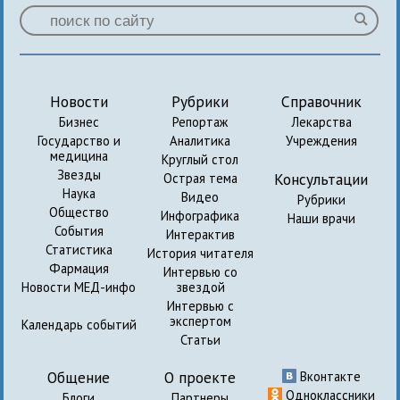
Новости
Рубрики
Справочник
Бизнес
Репортаж
Лекарства
Государство и
Аналитика
Учреждения
медицина
Круглый стол
Звезды
Консультации
Острая тема
Наука
Видео
Рубрики
Общество
Инфографика
Наши врачи
События
Интерактив
Статистика
История читателя
Фармация
Интервью со
Новости МЕД-инфо
звездой
Интервью с
экспертом
Календарь событий
Статьи
Общение
О проекте
Вконтакте
Одноклассники
Блоги
Партнеры