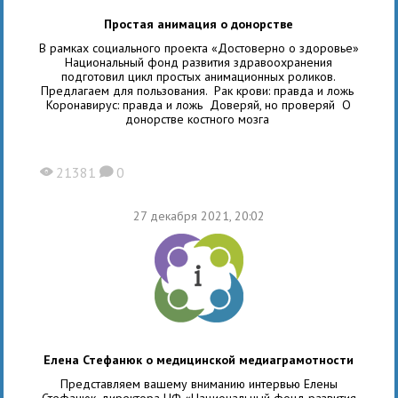
Простая анимация о донорстве
В рамках социального проекта «Достоверно о здоровье»
Национальный фонд развития здравоохранения
подготовил цикл простых анимационных роликов.
Предлагаем для пользования. Рак крови: правда и ложь
Коронавирус: правда и ложь Доверяй, но проверяй О
донорстве костного мозга
21381
0
X
K
27 декабря 2021, 20:02
Елена Стефанюк о медицинской медиаграмотности
Представляем вашему вниманию интервью Елены
Стефанюк, директора НФ «Национальный фонд развития