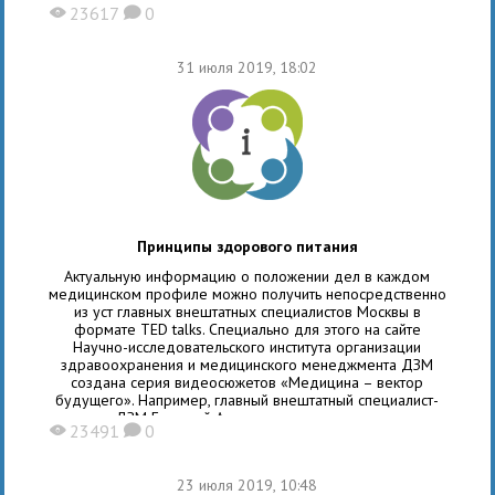
ими как обычная профилактическая процедура. Мужчины
23617
0
X
K
же чаще стесняются и опасаются
31 июля 2019, 18:02
Принципы здорового питания
Актуальную информацию о положении дел в каждом
медицинском профиле можно получить непосредственно
из уст главных внештатных специалистов Москвы в
формате TED talks. Специально для этого на сайте
Научно-исследовательского института организации
здравоохранения и медицинского менеджмента ДЗМ
создана серия видеосюжетов «Медицина – вектор
будущего». Например, главный внештатный специалист-
терапевт ДЗМ Григорий Арутюнов рассказал о взгляде на
23491
0
X
K
современную терапию и терапевта и почему врач
должен непрерывно обучаться. А
23 июля 2019, 10:48