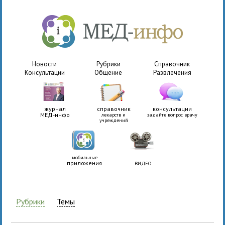
Новости
Рубрики
Справочник
Консультации
Общение
Развлечения
журнал
справочник
консультации
МЕД-инфо
лекарств и
задайте вопрос врачу
учреждений
мобильные
приложения
ВИДЕО
Рубрики
Темы