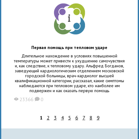
Первая помощь при тепловом ударе
Длительное нахождение в условиях повышенной
температуры может привести к ухудшению самочувствия
и, как следствие, к тепловому удару. Альфред Богданов,
заведующий кардиологическим отделением московской
городской больницы, врач-кардиолог высшей
квалификационной категории, рассказал, какие симптомы
наблюдаются при тепловом ударе, кто наиболее им
подвержен и как оказать первую помощь
пострадавшему.
23366
0
X
K
1
2
3
4
5
6
7
8
9