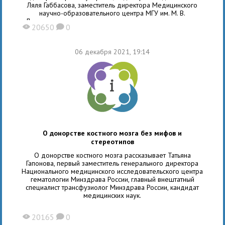
Ляля Габбасова, заместитель директора Медицинского
научно-образовательного центра МГУ им. М. В.
Ломоносова, представила основные этапы становления
20650
0
X
K
донорства и трансплантации костного мозга в России,
обзор законодательства в
06 декабря 2021, 19:14
О донорстве костного мозга без мифов и
стереотипов
О донорстве костного мозга рассказывает Татьяна
Гапонова, первый заместитель генерального директора
Национального медицинского исследовательского центра
гематологии Минздрава России, главный внештатный
специалист трансфузиолог Минздрава России, кандидат
медицинских наук.
20165
0
X
K