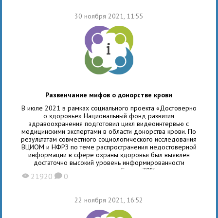
30 ноября 2021, 11:55
Развенчание мифов о донорстве крови
В июле 2021 в рамках социального проекта «Достоверно
о здоровье» Национальный фонд развития
здравоохранения подготовил цикл видеоинтервью с
медицинскими экспертами в области донорства крови. По
результатам совместного социологического исследования
ВЦИОМ и НФРЗ по теме распространения недостоверной
информации в сфере охраны здоровья был выявлен
достаточно высокий уровень информированности
населения о донорстве крови. Более 70% разделяют
21920
0
X
K
мнение, что во время донации донор полностью
обезопасен от
22 ноября 2021, 16:52