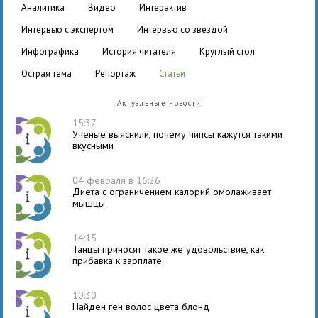
аналитика
видео
интерактив
интервью с экспертом
интервью со звездой
инфографика
история читателя
круглый стол
острая тема
репортаж
статьи
Актуальные новости
15:37
Ученые выяснили, почему чипсы кажутся такими
вкусными
04 февраля в 16:26
Диета с ограничением калорий омолаживает
мышцы
14:15
Танцы приносят такое же удовольствие, как
прибавка к зарплате
10:30
Найден ген волос цвета блонд