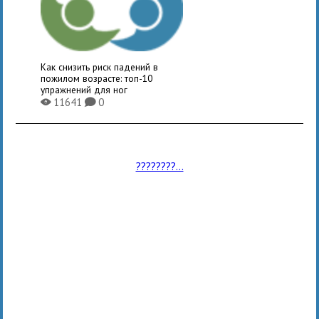
Как снизить риск падений в
пожилом возрасте: топ-10
упражнений для ног
11641
0
X
K
????????...