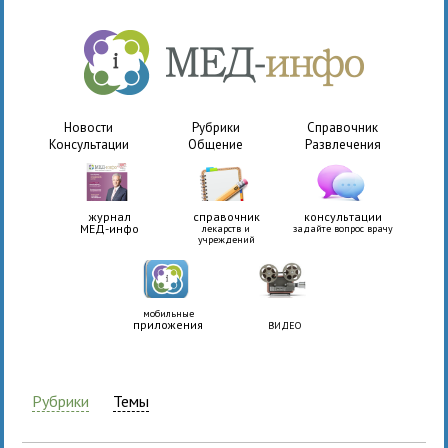
Новости
Рубрики
Справочник
Консультации
Общение
Развлечения
журнал
справочник
консультации
МЕД-инфо
лекарств и
задайте вопрос врачу
учреждений
мобильные
приложения
ВИДЕО
Рубрики
Темы