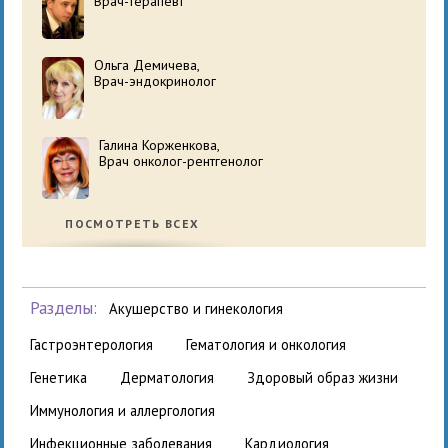
Врач-терапевт
Ольга Демичева,
Врач-эндокринолог
Галина Корженкова,
Врач онколог-рентгенолог
ПОСМОТРЕТЬ ВСЕХ
Разделы:
акушерство и гинекология
гастроэнтерология
гематология и онкология
генетика
дерматология
здоровый образ жизни
иммунология и аллергология
инфекционные заболевания
кардиология