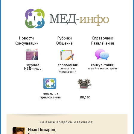
Новости
Рубрики
Справочник
Консультации
Общение
Развлечения
журнал
справочник
консультации
МЕД-инфо
лекарств и
задайте вопрос врачу
учреждений
мобильные
приложения
ВИДЕО
на ваши вопросы отвечают:
Иван Пожаров,