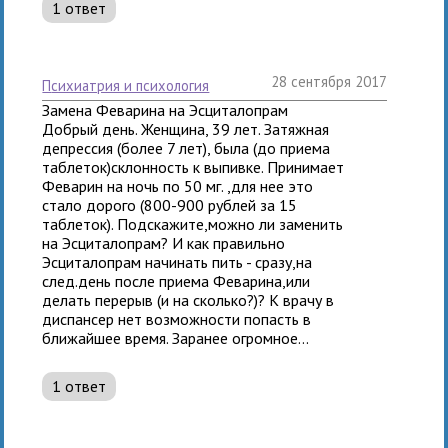
1 ответ
28 сентября 2017
психиатрия и психология
Замена Феварина на Эсциталопрам
Добрый день. Женщина, 39 лет. Затяжная
депрессия (более 7 лет), была (до приема
таблеток)склонность к выпивке. Принимает
Феварин на ночь по 50 мг. ,для нее это
стало дорого (800-900 рублей за 15
таблеток). Подскажите,можно ли заменить
на Эсциталопрам? И как правильно
Эсциталопрам начинать пить - сразу,на
след.день после приема Феварина,или
делать перерыв (и на сколько?)? К врачу в
диспансер нет возможности попасть в
ближайшее время. Заранее огромное...
1 ответ