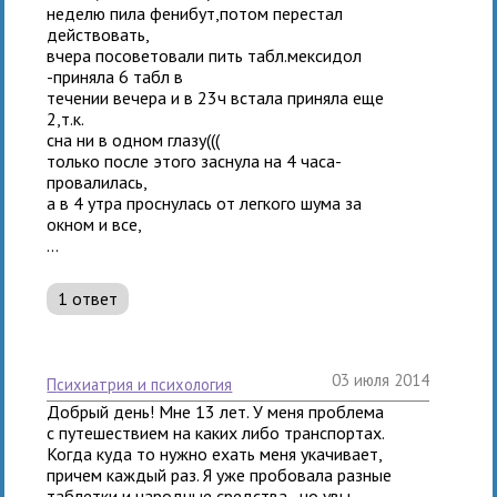
неделю пила фенибут,потом перестал
действовать,
вчера посоветовали пить табл.мексидол
-приняла 6 табл в
течении вечера и в 23ч встала приняла еще
2,т.к.
сна ни в одном глазу(((
только после этого заснула на 4 часа-
провалилась,
а в 4 утра проснулась от легкого шума за
окном и все,
...
1 ответ
03 июля 2014
психиатрия и психология
Добрый день! Мне 13 лет. У меня проблема
с путешествием на каких либо транспортах.
Когда куда то нужно ехать меня укачивает,
причем каждый раз. Я уже пробовала разные
таблетки и народные средства , но увы...