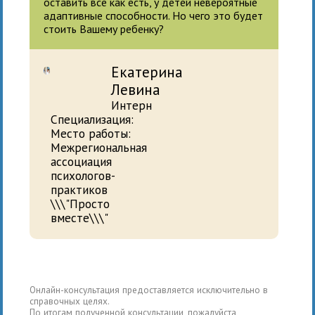
оставить все как есть, у детей невероятные
адаптивные способности. Но чего это будет
стоить Вашему ребенку?
Екатерина
Левина
Интерн
Специализация:
Место работы:
Межрегиональная
ассоциация
психологов-
практиков
\\\"Просто
вместе\\\"
Онлайн-консультация предоставляется исключительно в
справочных целях.
По итогам полученной консультации, пожалуйста,