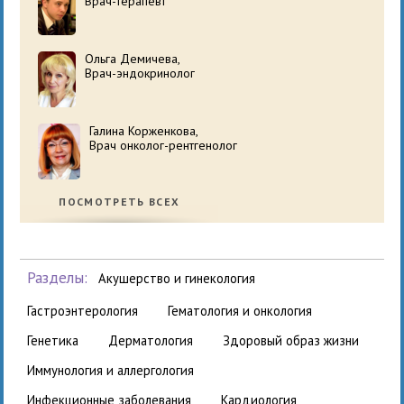
Врач-терапевт
Ольга Демичева,
Врач-эндокринолог
Галина Корженкова,
Врач онколог-рентгенолог
ПОСМОТРЕТЬ ВСЕХ
Разделы:
акушерство и гинекология
гастроэнтерология
гематология и онкология
генетика
дерматология
здоровый образ жизни
иммунология и аллергология
инфекционные заболевания
кардиология