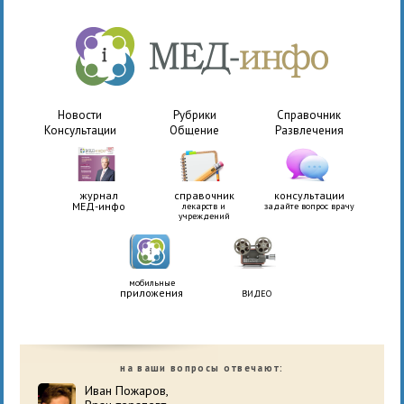
Новости
Рубрики
Справочник
Консультации
Общение
Развлечения
журнал
справочник
консультации
МЕД-инфо
лекарств и
задайте вопрос врачу
учреждений
мобильные
приложения
ВИДЕО
на ваши вопросы отвечают:
Иван Пожаров,