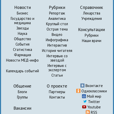
Новости
Рубрики
Справочник
Бизнес
Репортаж
Лекарства
Государство и
Аналитика
Учреждения
медицина
Круглый стол
Звезды
Консультации
Острая тема
Наука
Видео
Рубрики
Общество
Инфографика
Наши врачи
События
Интерактив
Статистика
История читателя
Фармация
Интервью со
Новости МЕД-инфо
звездой
Интервью с
экспертом
Календарь событий
Статьи
Общение
О проекте
Вконтакте
Одноклассники
Блоги
Партнеры
Мой мир
Группы
Контакты
Twitter
Youtube
Вакансии
RSS