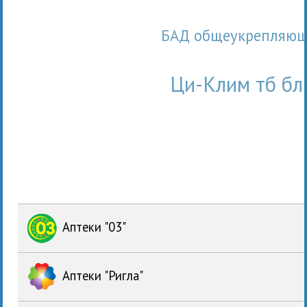
БАД общеукрепляющ
Ци-Клим тб бл
Аптеки "03"
Аптеки "Ригла"