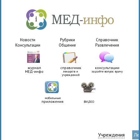
Новости
Рубрики
Справочник
Консультации
Общение
Развлечения
журнал
справочник
консультации
МЕД-инфо
лекарств и
задайте вопрос врачу
учреждений
мобильные
приложения
ВИДЕО
Учреждения
Ле