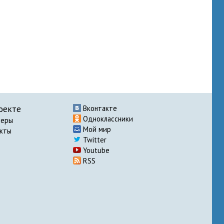
оекте
Вконтакте
Одноклассники
неры
Мой мир
акты
Twitter
Youtube
RSS