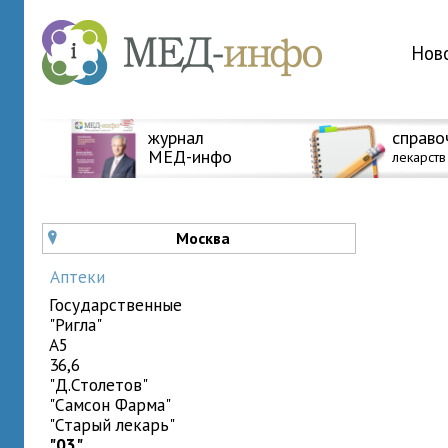
Нов
журнал
справо
МЕД-инфо
лекарств
Москва
u
Аптеки
государственные
"Ригла"
A5
36,6
"Д.Столетов"
"Самсон Фарма"
"Старый лекарь"
"03"