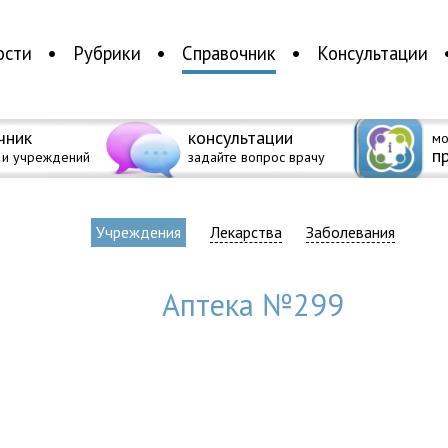
ости
Рубрики
Справочник
Консультации
чник
консультации
мо
п
 и учреждений
задайте вопрос врачу
Учреждения
Лекарства
Заболевания
Аптека №299