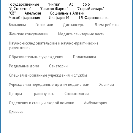
государственные
"Ригла"
A5
36,6
"Д.Столетов"
"Самсон Фарма"
"Старый лекарь"
"03"
Апельсин
Социальные Аптеки
Мособлфармация
Леафарм-М
ТД Фармпоставка
Больницы
Госпитали
Диспансеры
Дома ребенка
Женские консультации
Медико-санитарные части
Научно-исследовательские и научно-практические
учреждения
Образовательные учреждения
Поликлиники
Родильные дома
Санатории
Специализированные учреждения и службы
Учреждения переданные другим ведомствам
Хосписы
Центры
Травмпункты
Стоматологии
Отделения и станции скорой помощи
Амбулатория
Клиники