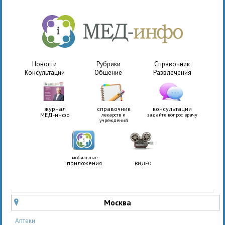
Новости
Рубрики
Справочник
Консультации
Общение
Развлечения
журнал
справочник
консультации
МЕД-инфо
лекарств и
задайте вопрос врачу
учреждений
мобильные
приложения
ВИДЕО
Москва
u
Аптеки