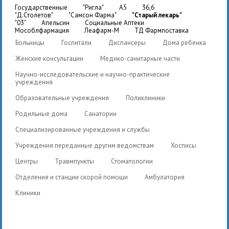
государственные
"Ригла"
A5
36,6
"Д.Столетов"
"Самсон Фарма"
"Старый лекарь"
"03"
Апельсин
Социальные Аптеки
Мособлфармация
Леафарм-М
ТД Фармпоставка
Больницы
Госпитали
Диспансеры
Дома ребенка
Женские консультации
Медико-санитарные части
Научно-исследовательские и научно-практические
учреждения
Образовательные учреждения
Поликлиники
Родильные дома
Санатории
Специализированные учреждения и службы
Учреждения переданные другим ведомствам
Хосписы
Центры
Травмпункты
Стоматологии
Отделения и станции скорой помощи
Амбулатория
Клиники