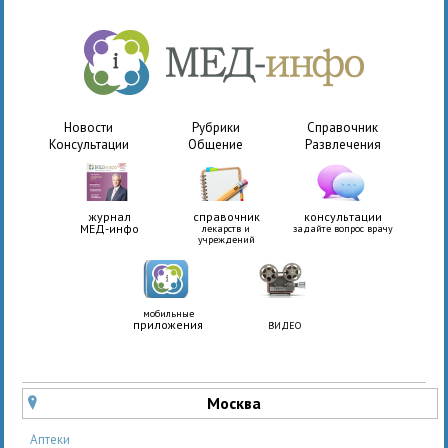
Новости
Рубрики
Справочник
Консультации
Общение
Развлечения
журнал
справочник
консультации
МЕД-инфо
лекарств и
задайте вопрос врачу
учреждений
мобильные
приложения
ВИДЕО
Москва
u
Аптеки