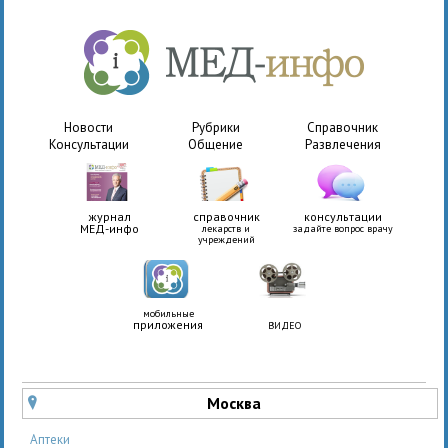
Новости
Рубрики
Справочник
Консультации
Общение
Развлечения
журнал
справочник
консультации
МЕД-инфо
лекарств и
задайте вопрос врачу
учреждений
мобильные
приложения
ВИДЕО
Москва
u
Аптеки