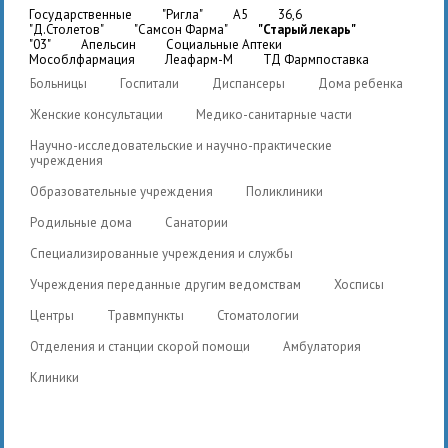
государственные
"Ригла"
A5
36,6
"Д.Столетов"
"Самсон Фарма"
"Старый лекарь"
"03"
Апельсин
Социальные Аптеки
Мособлфармация
Леафарм-М
ТД Фармпоставка
Больницы
Госпитали
Диспансеры
Дома ребенка
Женские консультации
Медико-санитарные части
Научно-исследовательские и научно-практические
учреждения
Образовательные учреждения
Поликлиники
Родильные дома
Санатории
Специализированные учреждения и службы
Учреждения переданные другим ведомствам
Хосписы
Центры
Травмпункты
Стоматологии
Отделения и станции скорой помощи
Амбулатория
Клиники