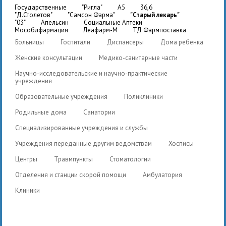
государственные
"Ригла"
A5
36,6
"Д.Столетов"
"Самсон Фарма"
"Старый лекарь"
"03"
Апельсин
Социальные Аптеки
Мособлфармация
Леафарм-М
ТД Фармпоставка
Больницы
Госпитали
Диспансеры
Дома ребенка
Женские консультации
Медико-санитарные части
Научно-исследовательские и научно-практические
учреждения
Образовательные учреждения
Поликлиники
Родильные дома
Санатории
Специализированные учреждения и службы
Учреждения переданные другим ведомствам
Хосписы
Центры
Травмпункты
Стоматологии
Отделения и станции скорой помощи
Амбулатория
Клиники