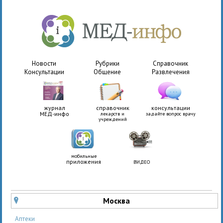
Новости
Рубрики
Справочник
Консультации
Общение
Развлечения
журнал
справочник
консультации
МЕД-инфо
лекарств и
задайте вопрос врачу
учреждений
мобильные
приложения
ВИДЕО
Москва
u
Аптеки