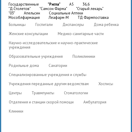
государственные
"Ригла"
A5
36,6
"Д.Столетов"
"Самсон Фарма"
"Старый лекарь"
"03"
Апельсин
Социальные Аптеки
Мособлфармация
Леафарм-М
ТД Фармпоставка
Больницы
Госпитали
Диспансеры
Дома ребенка
Женские консультации
Медико-санитарные части
Научно-исследовательские и научно-практические
учреждения
Образовательные учреждения
Поликлиники
Родильные дома
Санатории
Специализированные учреждения и службы
Учреждения переданные другим ведомствам
Хосписы
Центры
Травмпункты
Стоматологии
Отделения и станции скорой помощи
Амбулатория
Клиники