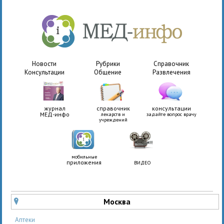
Новости
Рубрики
Справочник
Консультации
Общение
Развлечения
журнал
справочник
консультации
МЕД-инфо
лекарств и
задайте вопрос врачу
учреждений
мобильные
приложения
ВИДЕО
Москва
u
Аптеки