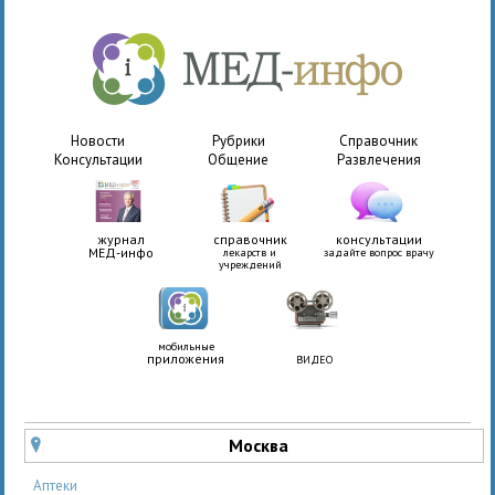
Новости
Рубрики
Справочник
Консультации
Общение
Развлечения
журнал
справочник
консультации
МЕД-инфо
лекарств и
задайте вопрос врачу
учреждений
мобильные
приложения
ВИДЕО
Москва
u
Аптеки