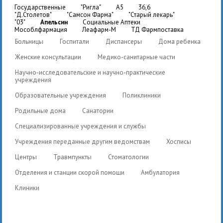
государственные
"Ригла"
A5
36,6
"Д.Столетов"
"Самсон Фарма"
"Старый лекарь"
"03"
Апельсин
Социальные Аптеки
Мособлфармация
Леафарм-М
ТД Фармпоставка
Больницы
Госпитали
Диспансеры
Дома ребенка
Женские консультации
Медико-санитарные части
Научно-исследовательские и научно-практические
учреждения
Образовательные учреждения
Поликлиники
Родильные дома
Санатории
Специализированные учреждения и службы
Учреждения переданные другим ведомствам
Хосписы
Центры
Травмпункты
Стоматологии
Отделения и станции скорой помощи
Амбулатория
Клиники