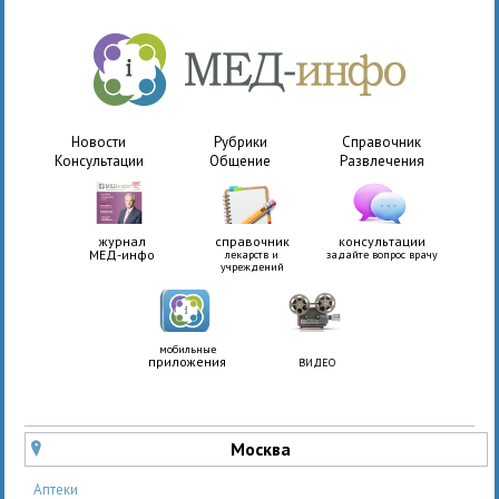
Новости
Рубрики
Справочник
Консультации
Общение
Развлечения
журнал
справочник
консультации
МЕД-инфо
лекарств и
задайте вопрос врачу
учреждений
мобильные
приложения
ВИДЕО
Москва
u
Аптеки