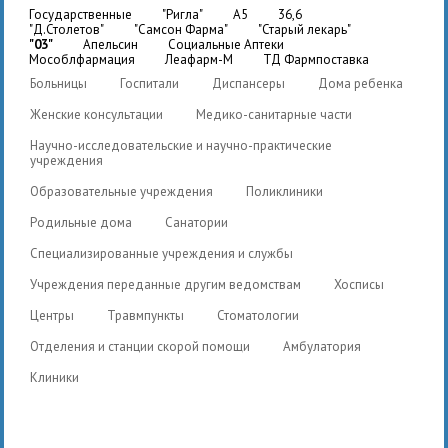
государственные
"Ригла"
A5
36,6
"Д.Столетов"
"Самсон Фарма"
"Старый лекарь"
"03"
Апельсин
Социальные Аптеки
Мособлфармация
Леафарм-М
ТД Фармпоставка
Больницы
Госпитали
Диспансеры
Дома ребенка
Женские консультации
Медико-санитарные части
Научно-исследовательские и научно-практические
учреждения
Образовательные учреждения
Поликлиники
Родильные дома
Санатории
Специализированные учреждения и службы
Учреждения переданные другим ведомствам
Хосписы
Центры
Травмпункты
Стоматологии
Отделения и станции скорой помощи
Амбулатория
Клиники