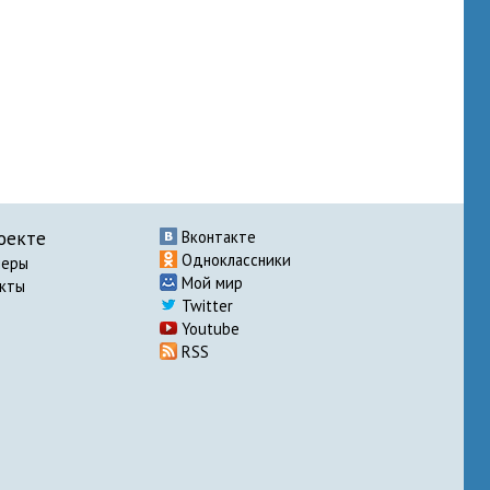
оекте
Вконтакте
Одноклассники
неры
Мой мир
акты
Twitter
Youtube
RSS