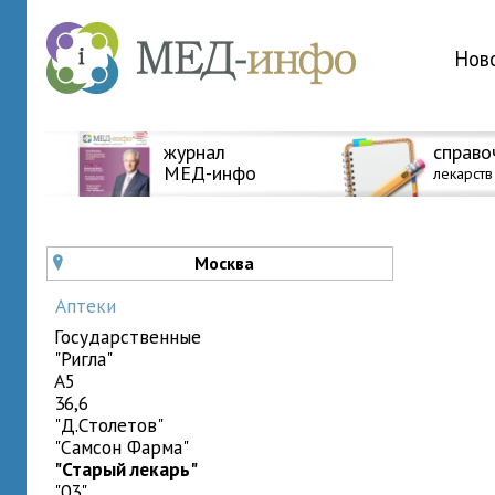
Нов
журнал
справо
МЕД-инфо
лекарств
Москва
u
Аптеки
государственные
"Ригла"
A5
36,6
"Д.Столетов"
"Самсон Фарма"
"Старый лекарь"
"03"