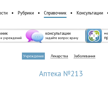
ости
Рубрики
Справочник
Консультации
чник
консультации
мо
п
 и учреждений
задайте вопрос врачу
Учреждения
Лекарства
Заболевания
Аптека №213