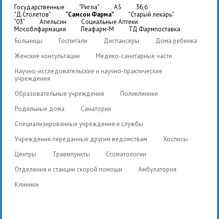
государственные
"Ригла"
A5
36,6
"Д.Столетов"
"Самсон Фарма"
"Старый лекарь"
"03"
Апельсин
Социальные Аптеки
Мособлфармация
Леафарм-М
ТД Фармпоставка
Больницы
Госпитали
Диспансеры
Дома ребенка
Женские консультации
Медико-санитарные части
Научно-исследовательские и научно-практические
учреждения
Образовательные учреждения
Поликлиники
Родильные дома
Санатории
Специализированные учреждения и службы
Учреждения переданные другим ведомствам
Хосписы
Центры
Травмпункты
Стоматологии
Отделения и станции скорой помощи
Амбулатория
Клиники