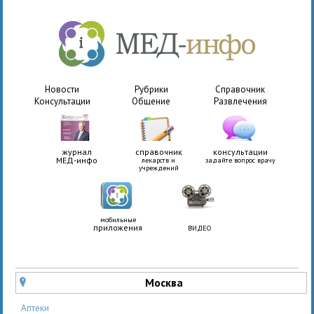
Новости
Рубрики
Справочник
Консультации
Общение
Развлечения
журнал
справочник
консультации
МЕД-инфо
лекарств и
задайте вопрос врачу
учреждений
мобильные
приложения
ВИДЕО
Москва
u
Аптеки