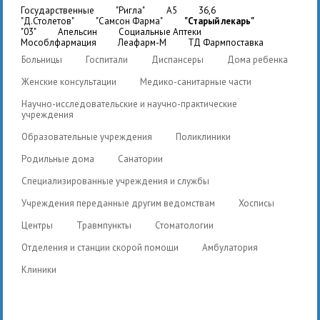
государственные
"Ригла"
A5
36,6
"Д.Столетов"
"Самсон Фарма"
"Старый лекарь"
"03"
Апельсин
Социальные Аптеки
Мособлфармация
Леафарм-М
ТД Фармпоставка
Больницы
Госпитали
Диспансеры
Дома ребенка
Женские консультации
Медико-санитарные части
Научно-исследовательские и научно-практические
учреждения
Образовательные учреждения
Поликлиники
Родильные дома
Санатории
Специализированные учреждения и службы
Учреждения переданные другим ведомствам
Хосписы
Центры
Травмпункты
Стоматологии
Отделения и станции скорой помощи
Амбулатория
Клиники