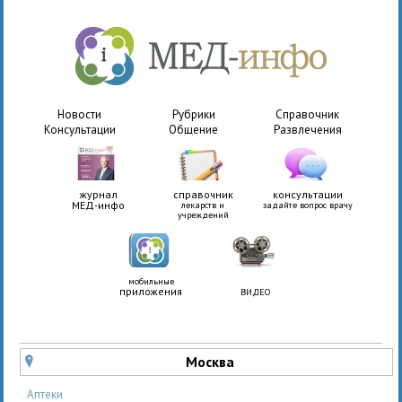
Новости
Рубрики
Справочник
Консультации
Общение
Развлечения
журнал
справочник
консультации
МЕД-инфо
лекарств и
задайте вопрос врачу
учреждений
мобильные
приложения
ВИДЕО
Москва
u
Аптеки