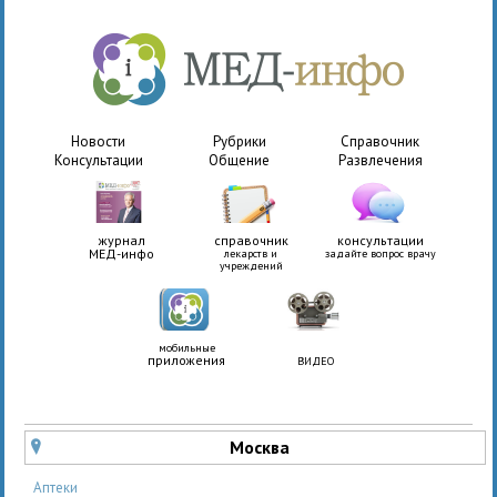
Новости
Рубрики
Справочник
Консультации
Общение
Развлечения
журнал
справочник
консультации
МЕД-инфо
лекарств и
задайте вопрос врачу
учреждений
мобильные
приложения
ВИДЕО
Москва
u
Аптеки