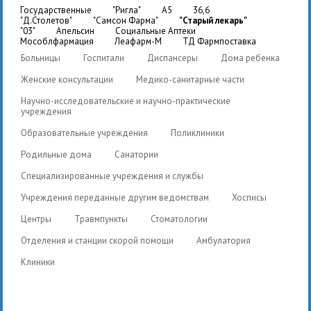
государственные
"Ригла"
A5
36,6
"Д.Столетов"
"Самсон Фарма"
"Старый лекарь"
"03"
Апельсин
Социальные Аптеки
Мособлфармация
Леафарм-М
ТД Фармпоставка
Больницы
Госпитали
Диспансеры
Дома ребенка
Женские консультации
Медико-санитарные части
Научно-исследовательские и научно-практические
учреждения
Образовательные учреждения
Поликлиники
Родильные дома
Санатории
Специализированные учреждения и службы
Учреждения переданные другим ведомствам
Хосписы
Центры
Травмпункты
Стоматологии
Отделения и станции скорой помощи
Амбулатория
Клиники