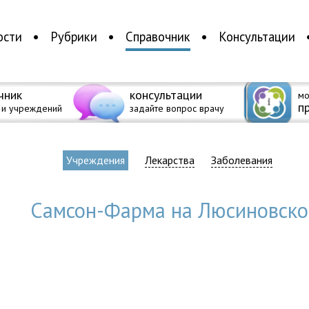
ости
Рубрики
Справочник
Консультации
чник
консультации
мо
п
 и учреждений
задайте вопрос врачу
Учреждения
Лекарства
Заболевания
Самсон-Фарма на Люсиновско