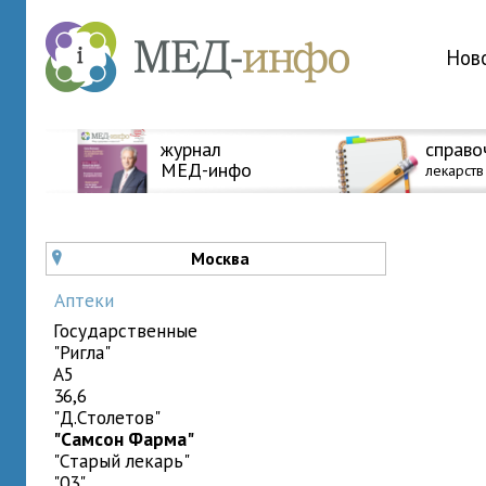
Нов
журнал
справо
МЕД-инфо
лекарств
Москва
u
Аптеки
государственные
"Ригла"
A5
36,6
"Д.Столетов"
"Самсон Фарма"
"Старый лекарь"
"03"