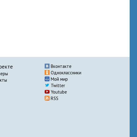
оекте
Вконтакте
Одноклассники
неры
Мой мир
акты
Twitter
Youtube
RSS