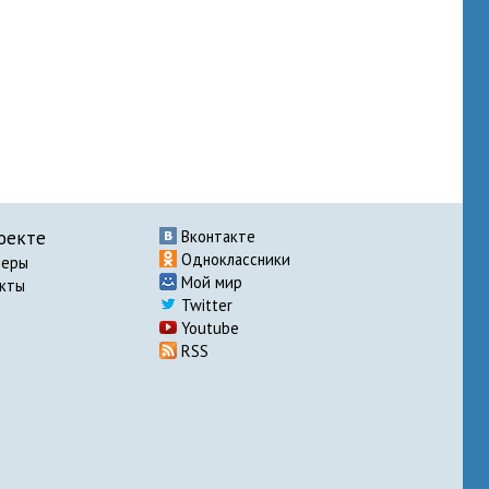
оекте
Вконтакте
Одноклассники
неры
Мой мир
акты
Twitter
Youtube
RSS