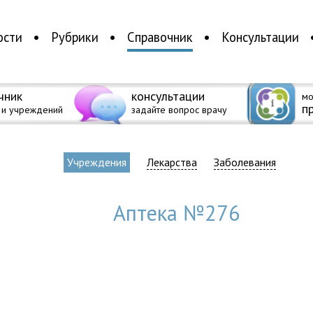
ости
Рубрики
Справочник
Консультации
чник
консультации
мо
п
 и учреждений
задайте вопрос врачу
Учреждения
Лекарства
Заболевания
Аптека №276