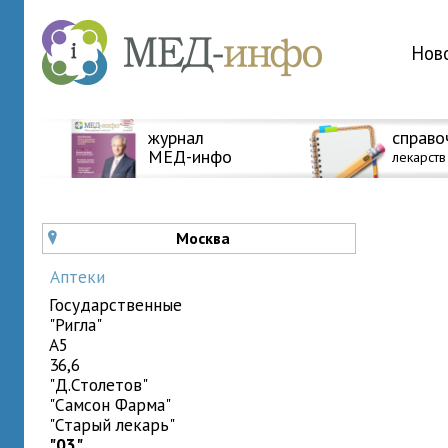
Нов
журнал
справо
МЕД-инфо
лекарств
Москва
u
Аптеки
государственные
"Ригла"
A5
36,6
"Д.Столетов"
"Самсон Фарма"
"Старый лекарь"
"03"