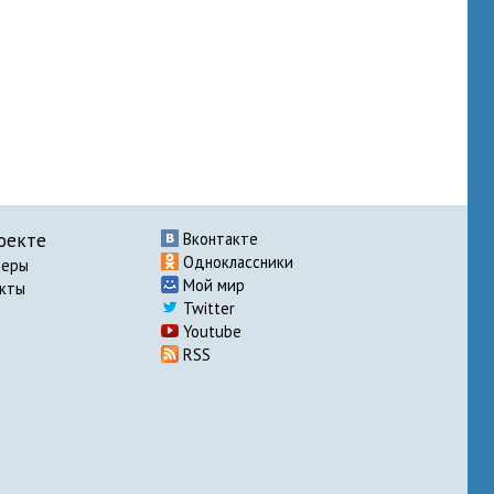
оекте
Вконтакте
Одноклассники
неры
Мой мир
акты
Twitter
Youtube
RSS