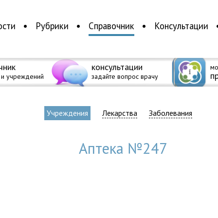
ости
Рубрики
Справочник
Консультации
чник
консультации
мо
п
 и учреждений
задайте вопрос врачу
Учреждения
Лекарства
Заболевания
Аптека №247