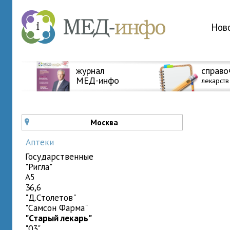
Нов
журнал
справо
МЕД-инфо
лекарств
Москва
u
Аптеки
государственные
"Ригла"
A5
36,6
"Д.Столетов"
"Самсон Фарма"
"Старый лекарь"
"03"