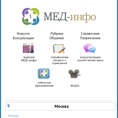
Новости
Рубрики
Справочник
Консультации
Общение
Развлечения
журнал
справочник
консультации
МЕД-инфо
лекарств и
задайте вопрос врачу
учреждений
мобильные
приложения
ВИДЕО
Москва
u
Аптеки