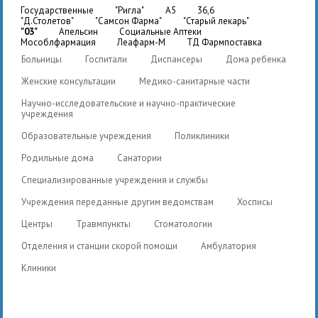
государственные
"Ригла"
A5
36,6
"Д.Столетов"
"Самсон Фарма"
"Старый лекарь"
"03"
Апельсин
Социальные Аптеки
Мособлфармация
Леафарм-М
ТД Фармпоставка
Больницы
Госпитали
Диспансеры
Дома ребенка
Женские консультации
Медико-санитарные части
Научно-исследовательские и научно-практические
учреждения
Образовательные учреждения
Поликлиники
Родильные дома
Санатории
Специализированные учреждения и службы
Учреждения переданные другим ведомствам
Хосписы
Центры
Травмпункты
Стоматологии
Отделения и станции скорой помощи
Амбулатория
Клиники