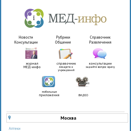
Новости
Рубрики
Справочник
Консультации
Общение
Развлечения
журнал
справочник
консультации
МЕД-инфо
лекарств и
задайте вопрос врачу
учреждений
мобильные
приложения
ВИДЕО
Москва
u
Аптеки