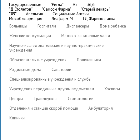
государственные
"Ригла"
A5
36,6
"Д.Столетов"
"Самсон Фарма"
"Старый лекарь"
"03"
Апельсин
Социальные Аптеки
Мособлфармация
Леафарм-М
ТД Фармпоставка
Больницы
Госпитали
Диспансеры
Дома ребенка
Женские консультации
Медико-санитарные части
Научно-исследовательские и научно-практические
учреждения
Образовательные учреждения
Поликлиники
Родильные дома
Санатории
Специализированные учреждения и службы
Учреждения переданные другим ведомствам
Хосписы
Центры
Травмпункты
Стоматологии
Отделения и станции скорой помощи
Амбулатория
Клиники