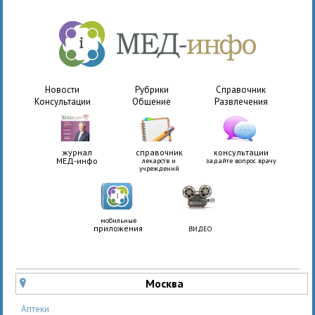
Новости
Рубрики
Справочник
Консультации
Общение
Развлечения
журнал
справочник
консультации
МЕД-инфо
лекарств и
задайте вопрос врачу
учреждений
мобильные
приложения
ВИДЕО
Москва
u
Аптеки