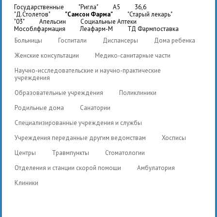
государственные
"Ригла"
A5
36,6
"Д.Столетов"
"Самсон Фарма"
"Старый лекарь"
"03"
Апельсин
Социальные Аптеки
Мособлфармация
Леафарм-М
ТД Фармпоставка
Больницы
Госпитали
Диспансеры
Дома ребенка
Женские консультации
Медико-санитарные части
Научно-исследовательские и научно-практические
учреждения
Образовательные учреждения
Поликлиники
Родильные дома
Санатории
Специализированные учреждения и службы
Учреждения переданные другим ведомствам
Хосписы
Центры
Травмпункты
Стоматологии
Отделения и станции скорой помощи
Амбулатория
Клиники