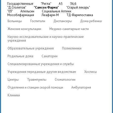
государственные
"Ригла"
A5
36,6
"Д.Столетов"
"Самсон Фарма"
"Старый лекарь"
"03"
Апельсин
Социальные Аптеки
Мособлфармация
Леафарм-М
ТД Фармпоставка
Больницы
Госпитали
Диспансеры
Дома ребенка
Женские консультации
Медико-санитарные части
Научно-исследовательские и научно-практические
учреждения
Образовательные учреждения
Поликлиники
Родильные дома
Санатории
Специализированные учреждения и службы
Учреждения переданные другим ведомствам
Хосписы
Центры
Травмпункты
Стоматологии
Отделения и станции скорой помощи
Амбулатория
Клиники