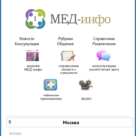
Новости
Рубрики
Справочник
Консультации
Общение
Развлечения
журнал
справочник
консультации
МЕД-инфо
лекарств и
задайте вопрос врачу
учреждений
мобильные
приложения
ВИДЕО
Москва
u
Аптеки