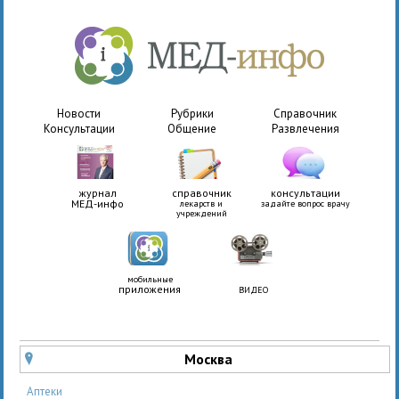
Новости
Рубрики
Справочник
Консультации
Общение
Развлечения
журнал
справочник
консультации
МЕД-инфо
лекарств и
задайте вопрос врачу
учреждений
мобильные
приложения
ВИДЕО
Москва
u
Аптеки