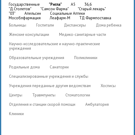
государственные
"Ригла"
A5
36,6
"Д.Столетов"
"Самсон Фарма"
"Старый лекарь"
"03"
Апельсин
Социальные Аптеки
Мособлфармация
Леафарм-М
ТД Фармпоставка
Больницы
Госпитали
Диспансеры
Дома ребенка
Женские консультации
Медико-санитарные части
Научно-исследовательские и научно-практические
учреждения
Образовательные учреждения
Поликлиники
Родильные дома
Санатории
Специализированные учреждения и службы
Учреждения переданные другим ведомствам
Хосписы
Центры
Травмпункты
Стоматологии
Отделения и станции скорой помощи
Амбулатория
Клиники