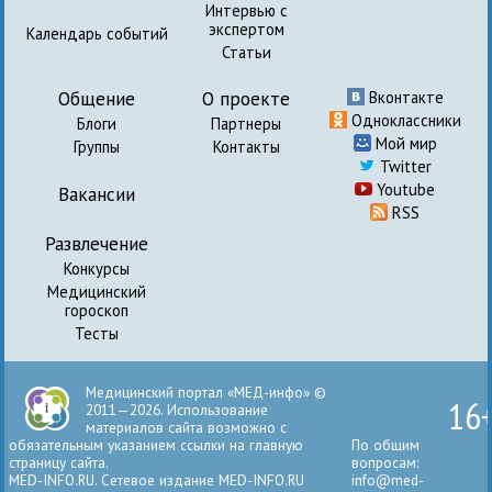
Интервью с
экспертом
Календарь событий
Статьи
Общение
О проекте
Вконтакте
Одноклассники
Блоги
Партнеры
Мой мир
Группы
Контакты
Twitter
Youtube
Вакансии
RSS
Развлечение
Конкурсы
Медицинский
гороскоп
Тесты
Медицинский портал «МЕД-инфо» ©
16
2011—2026. Использование
материалов сайта возможно с
обязательным указанием ссылки на главную
По общим
страницу сайта.
вопросам:
MED-INFO.RU. Сетевое издание MED-INFO.RU
info@med-