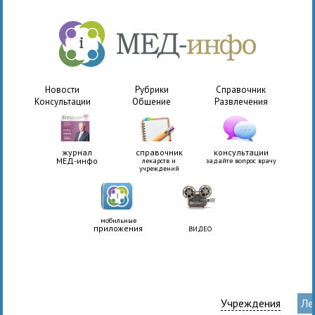
Новости
Рубрики
Справочник
Консультации
Общение
Развлечения
журнал
справочник
консультации
МЕД-инфо
лекарств и
задайте вопрос врачу
учреждений
мобильные
приложения
ВИДЕО
Учреждения
Ле