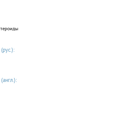
стероиды
рус.):
англ.):