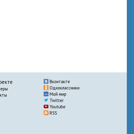
оекте
Вконтакте
Одноклассники
неры
Мой мир
акты
Twitter
Youtube
RSS