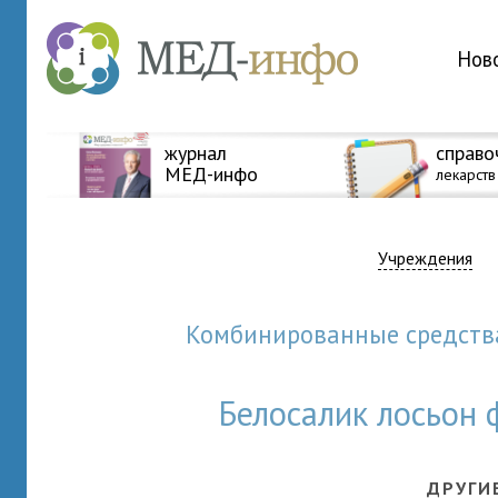
Нов
журнал
справо
МЕД-инфо
лекарств
Учреждения
Комбинированные средст
Белосалик лосьон
ДРУГИ