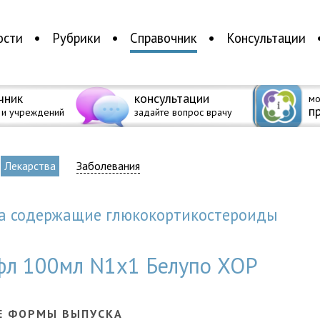
ости
Рубрики
Справочник
Консультации
чник
консультации
мо
п
 и учреждений
задайте вопрос врачу
Лекарства
Заболевания
ва содержащие глюкокортикостероиды
 фл 100мл N1x1 Белупо ХОР
Е ФОРМЫ ВЫПУСКА