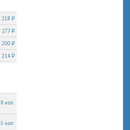
P
т 218
P
т 277
P
т 200
P
т 214
 8 коп.
65 коп.