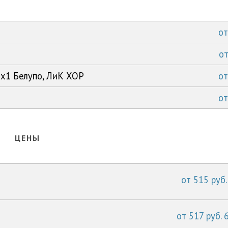
о
о
1x1 Белупо, ЛиК ХОР
о
о
ЦЕНЫ
от 515 руб.
от 517 руб. 