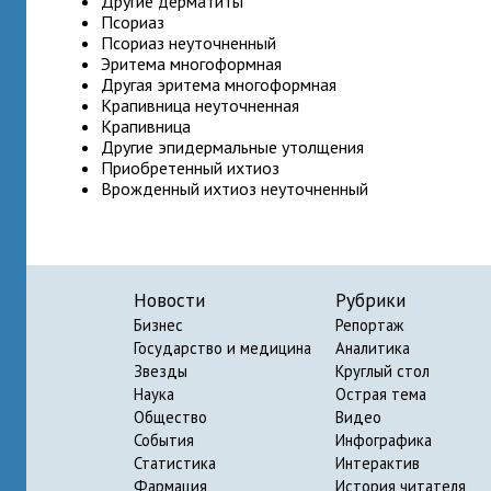
Другие дерматиты
Псориаз
Псориаз неуточненный
Эритема многоформная
Другая эритема многоформная
Крапивница неуточненная
Крапивница
Другие эпидермальные утолщения
Приобретенный ихтиоз
Врожденный ихтиоз неуточненный
Новости
Рубрики
Бизнес
Репортаж
Государство и медицина
Аналитика
Звезды
Круглый стол
Наука
Острая тема
Общество
Видео
События
Инфографика
Статистика
Интерактив
Фармация
История читателя