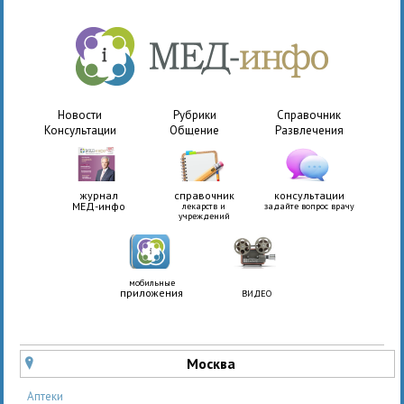
Новости
Рубрики
Справочник
Консультации
Общение
Развлечения
журнал
справочник
консультации
МЕД-инфо
лекарств и
задайте вопрос врачу
учреждений
мобильные
приложения
ВИДЕО
Москва
u
Аптеки