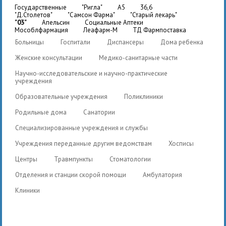
государственные
"Ригла"
A5
36,6
"Д.Столетов"
"Самсон Фарма"
"Старый лекарь"
"03"
Апельсин
Социальные Аптеки
Мособлфармация
Леафарм-М
ТД Фармпоставка
Больницы
Госпитали
Диспансеры
Дома ребенка
Женские консультации
Медико-санитарные части
Научно-исследовательские и научно-практические
учреждения
Образовательные учреждения
Поликлиники
Родильные дома
Санатории
Специализированные учреждения и службы
Учреждения переданные другим ведомствам
Хосписы
Центры
Травмпункты
Стоматологии
Отделения и станции скорой помощи
Амбулатория
Клиники