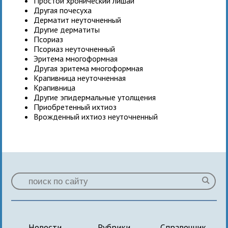
Простой хронический лишай
Другая почесуха
Дерматит неуточненный
Другие дерматиты
Псориаз
Псориаз неуточненный
Эритема многоформная
Другая эритема многоформная
Крапивница неуточненная
Крапивница
Другие эпидермальные утолщения
Приобретенный ихтиоз
Врожденный ихтиоз неуточненный
Новости
Рубрики
Справочник