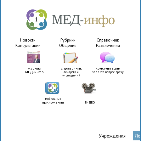
Новости
Рубрики
Справочник
Консультации
Общение
Развлечения
журнал
справочник
консультации
МЕД-инфо
лекарств и
задайте вопрос врачу
учреждений
мобильные
приложения
ВИДЕО
Учреждения
Ле