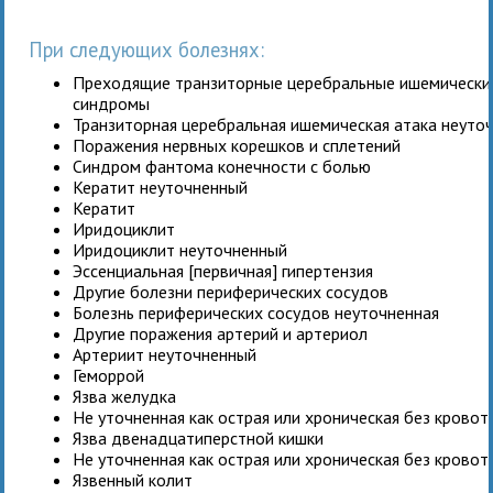
При следующих болезнях:
Преходящие транзиторные церебральные ишемические
синдромы
Транзиторная церебральная ишемическая атака неуто
Поражения нервных корешков и сплетений
Синдром фантома конечности с болью
Кератит неуточненный
Кератит
Иридоциклит
Иридоциклит неуточненный
Эссенциальная [первичная] гипертензия
Другие болезни периферических сосудов
Болезнь периферических сосудов неуточненная
Другие поражения артерий и артериол
Артериит неуточненный
Геморрой
Язва желудка
Не уточненная как острая или хроническая без крово
Язва двенадцатиперстной кишки
Не уточненная как острая или хроническая без крово
Язвенный колит