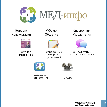
Новости
Рубрики
Справочник
Консультации
Общение
Развлечения
журнал
справочник
консультации
МЕД-инфо
лекарств и
задайте вопрос врачу
учреждений
мобильные
приложения
ВИДЕО
Учреждения
Ле