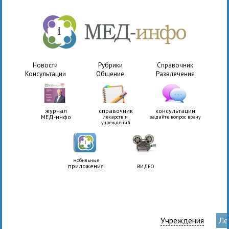
Новости
Рубрики
Справочник
Консультации
Общение
Развлечения
журнал
справочник
консультации
МЕД-инфо
лекарств и
задайте вопрос врачу
учреждений
мобильные
приложения
ВИДЕО
Учреждения
Ле