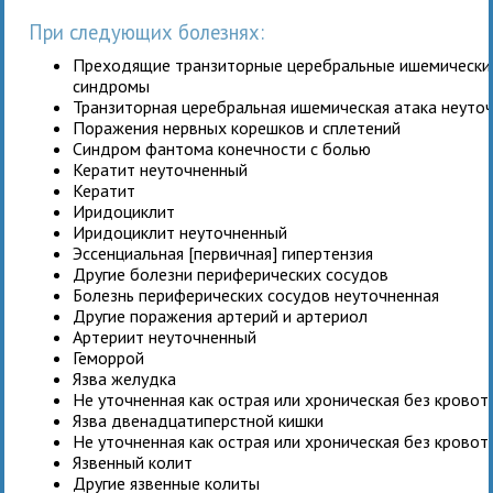
При следующих болезнях:
Преходящие транзиторные церебральные ишемические
синдромы
Транзиторная церебральная ишемическая атака неуто
Поражения нервных корешков и сплетений
Синдром фантома конечности с болью
Кератит неуточненный
Кератит
Иридоциклит
Иридоциклит неуточненный
Эссенциальная [первичная] гипертензия
Другие болезни периферических сосудов
Болезнь периферических сосудов неуточненная
Другие поражения артерий и артериол
Артериит неуточненный
Геморрой
Язва желудка
Не уточненная как острая или хроническая без крово
Язва двенадцатиперстной кишки
Не уточненная как острая или хроническая без крово
Язвенный колит
Другие язвенные колиты