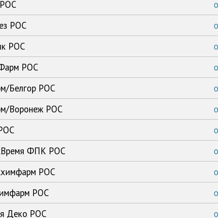
 РОС
тез РОС
ик РОС
-Фарм РОС
рм/Белгор РОС
арм/Воронеж РОС
 РОС
ежВремя ФПК РОС
ежхимфарм РОС
ьхимфарм РОС
ия Деко РОС