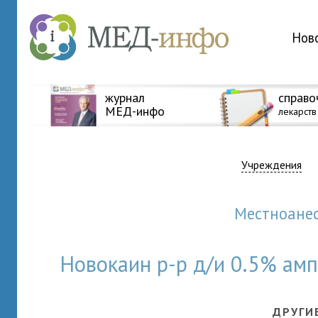
Нов
журнал
справо
МЕД-инфо
лекарств
Учреждения
Местноан
Новокаин р-р д/и 0.5% а
ДРУГИ