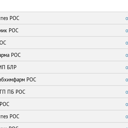
нтез РОС
имик РОС
РОС
арма РОС
ЗМП БЛР
сибхимфарм РОС
 ГП ПБ РОС
 РОС
нтез РОС