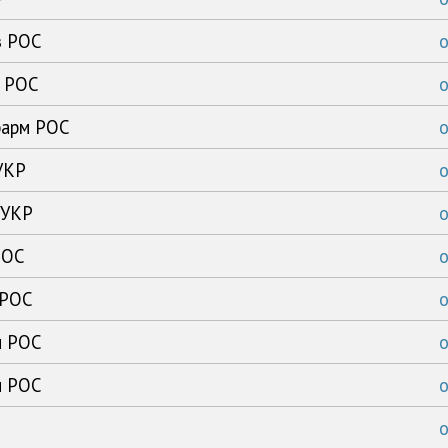
з РОС
к РОС
фарм РОС
УКР
 УКР
РОС
 РОС
м РОС
м РОС