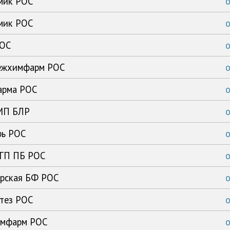
имик РОС
имик РОС
РОС
нежхимфарм РОС
арма РОС
ЗМП БЛР
рь РОС
 ГП ПБ РОС
ирская БФ РОС
нтез РОС
химфарм РОС