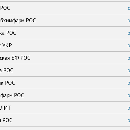
 РОС
сибхимфарм РОС
ика РОС
к УКР
рская БФ РОС
ка РОС
ик РОС
имфарм РОС
с ЛИТ
н РОС