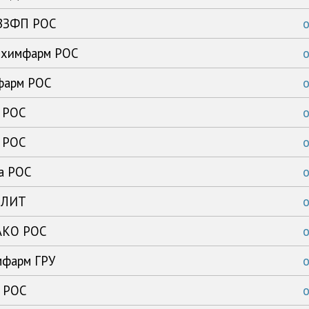
ВВЗФП РОС
ибхимфарм РОС
офарм РОС
ь РОС
ь РОС
ка РОС
с ЛИТ
 АКО РОС
мфарм ГРУ
а РОС