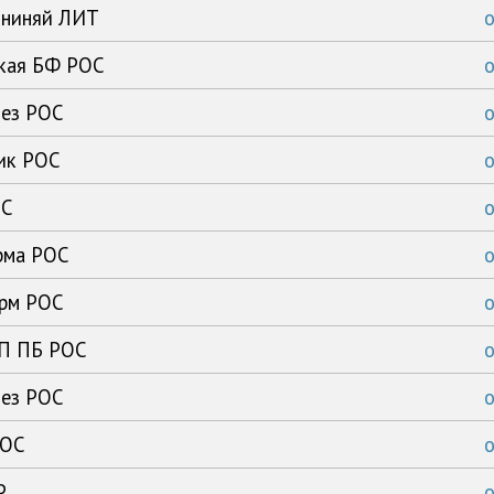
ининяй ЛИТ
ская БФ РОС
тез РОС
ик РОС
ОС
рма РОС
арм РОС
ГП ПБ РОС
тез РОС
РОС
Р