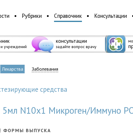
ости
Рубрики
Справочник
Консультации
чник
консультации
мо
п
 и учреждений
задайте вопрос врачу
Лекарства
Заболевания
естезирующие средства
мп 5мл N10x1 Микроген/Иммуно Р
Е ФОРМЫ ВЫПУСКА