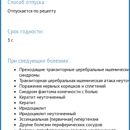
Способ отпуска:
Отпускается по рецепту
Срок годности:
3 г.
При следующих болезнях:
Преходящие транзиторные церебральные ишемические
синдромы
Транзиторная церебральная ишемическая атака неуто
Поражения нервных корешков и сплетений
Синдром фантома конечности с болью
Кератит неуточненный
Кератит
Иридоциклит
Иридоциклит неуточненный
Эссенциальная [первичная] гипертензия
Другие болезни периферических сосудов
Болезнь периферических сосудов неуточненная