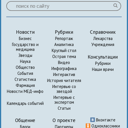
Новости
Рубрики
Справочник
Бизнес
Репортаж
Лекарства
Государство и
Аналитика
Учреждения
медицина
Круглый стол
Звезды
Консультации
Острая тема
Наука
Видео
Рубрики
Общество
Инфографика
Наши врачи
События
Интерактив
Статистика
История читателя
Фармация
Интервью со
Новости МЕД-инфо
звездой
Интервью с
экспертом
Календарь событий
Статьи
Общение
О проекте
Вконтакте
Одноклассники
Блоги
Партнеры