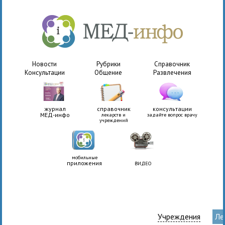
Новости
Рубрики
Справочник
Консультации
Общение
Развлечения
журнал
справочник
консультации
МЕД-инфо
лекарств и
задайте вопрос врачу
учреждений
мобильные
приложения
ВИДЕО
Учреждения
Ле