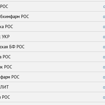
 РОС
сибхимфарм РОС
ика РОС
к УКР
рская БФ РОС
ка РОС
ик РОС
имфарм РОС
с ЛИТ
н РОС