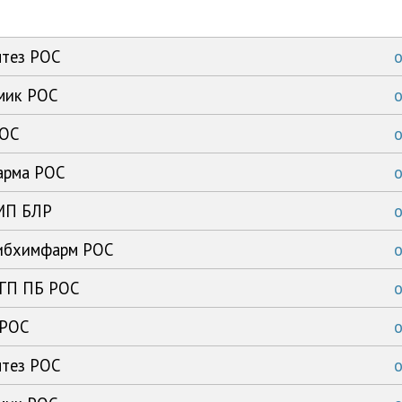
нтез РОС
имик РОС
РОС
арма РОС
ЗМП БЛР
сибхимфарм РОС
 ГП ПБ РОС
 РОС
нтез РОС