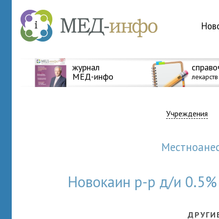
Нов
журнал
справо
МЕД-инфо
лекарств
Учреждения
Местноан
Новокаин р-р д/и 0.5
ДРУГИ