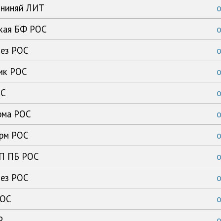
ининяй ЛИТ
ская БФ РОС
тез РОС
ик РОС
ОС
рма РОС
арм РОС
ГП ПБ РОС
тез РОС
РОС
Р