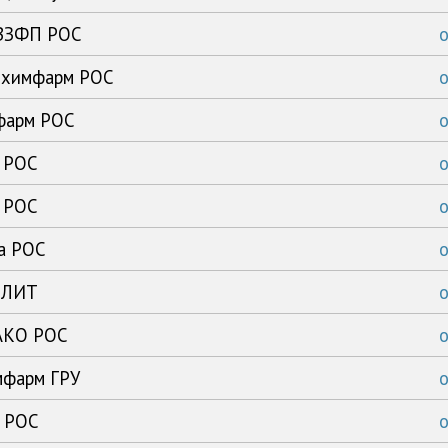
ВВЗФП РОС
ибхимфарм РОС
офарм РОС
ь РОС
ь РОС
ка РОС
с ЛИТ
 АКО РОС
мфарм ГРУ
а РОС