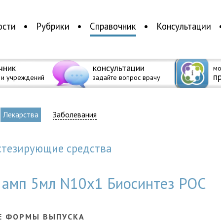
ости
Рубрики
Справочник
Консультации
чник
консультации
мо
п
 и учреждений
задайте вопрос врачу
Лекарства
Заболевания
естезирующие средства
% амп 5мл N10x1 Биосинтез РОС
Е ФОРМЫ ВЫПУСКА