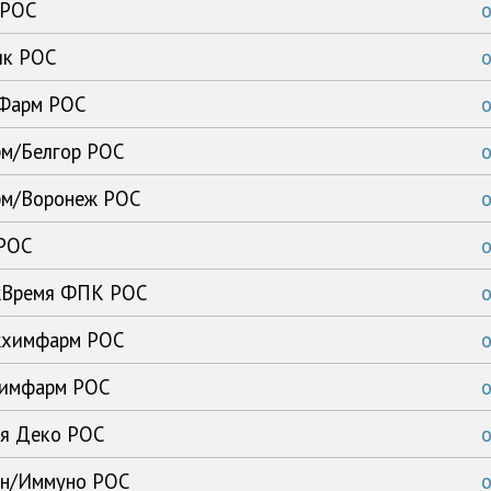
 РОС
ик РОС
-Фарм РОС
рм/Белгор РОС
арм/Воронеж РОС
 РОС
ежВремя ФПК РОС
ежхимфарм РОС
ьхимфарм РОС
ия Деко РОС
ен/Иммуно РОС