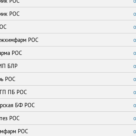
имик РОС
имик РОС
РОС
нежхимфарм РОС
арма РОС
ЗМП БЛР
рь РОС
 ГП ПБ РОС
ирская БФ РОС
нтез РОС
химфарм РОС