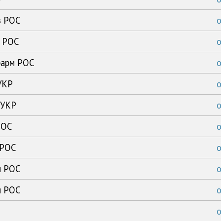
з РОС
к РОС
фарм РОС
УКР
 УКР
РОС
 РОС
м РОС
м РОС