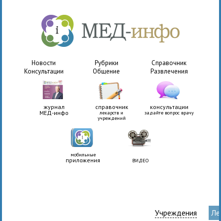
Новости
Рубрики
Справочник
Консультации
Общение
Развлечения
журнал
справочник
консультации
МЕД-инфо
лекарств и
задайте вопрос врачу
учреждений
мобильные
приложения
ВИДЕО
Учреждения
Ле