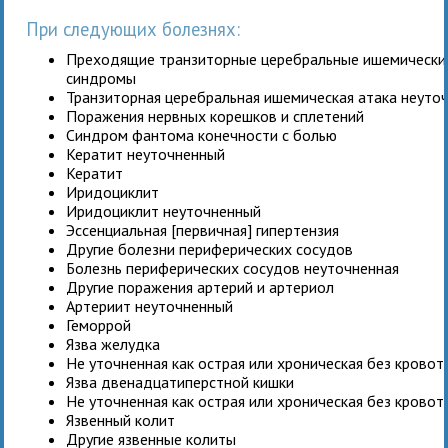
При следующих болезнях:
Преходящие транзиторные церебральные ишемические
синдромы
Транзиторная церебральная ишемическая атака неуто
Поражения нервных корешков и сплетений
Синдром фантома конечности с болью
Кератит неуточненный
Кератит
Иридоциклит
Иридоциклит неуточненный
Эссенциальная [первичная] гипертензия
Другие болезни периферических сосудов
Болезнь периферических сосудов неуточненная
Другие поражения артерий и артериол
Артериит неуточненный
Геморрой
Язва желудка
Не уточненная как острая или хроническая без крово
Язва двенадцатиперстной кишки
Не уточненная как острая или хроническая без крово
Язвенный колит
Другие язвенные колиты