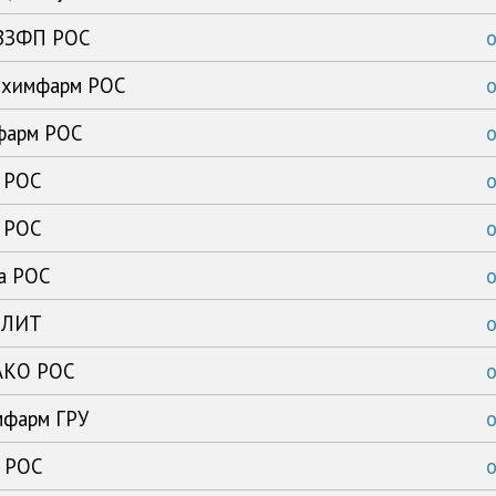
ВВЗФП РОС
ибхимфарм РОС
офарм РОС
ь РОС
ь РОС
ка РОС
с ЛИТ
 АКО РОС
мфарм ГРУ
а РОС