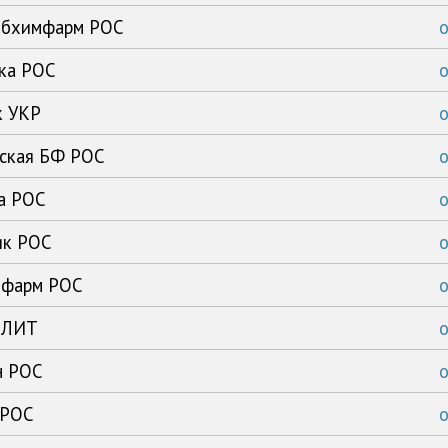
сибхимфарм РОС
ика РОС
к УКР
рская БФ РОС
ка РОС
ик РОС
имфарм РОС
с ЛИТ
н РОС
 РОС