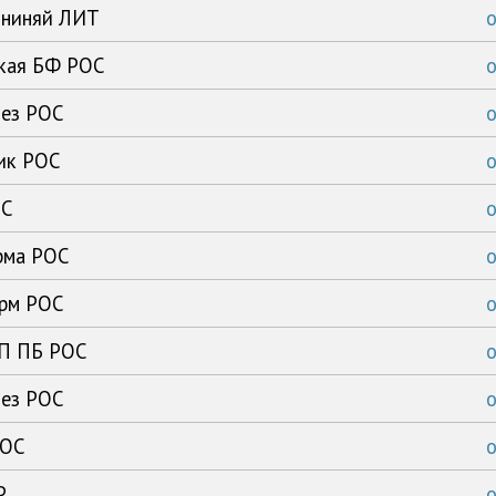
ининяй ЛИТ
ская БФ РОС
тез РОС
ик РОС
ОС
рма РОС
арм РОС
ГП ПБ РОС
тез РОС
РОС
Р