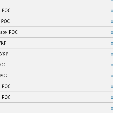
з РОС
к РОС
фарм РОС
УКР
 УКР
РОС
 РОС
м РОС
м РОС