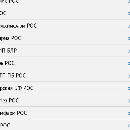
имик РОС
РОС
нежхимфарм РОС
арма РОС
ЗМП БЛР
рь РОС
 ГП ПБ РОС
ирская БФ РОС
нтез РОС
химфарм РОС
 РОС