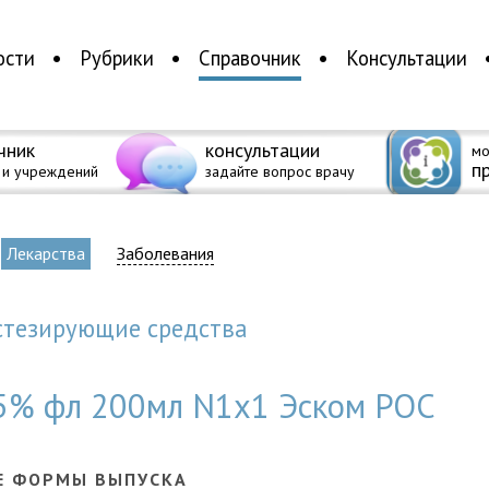
ости
Рубрики
Справочник
Консультации
чник
консультации
мо
п
 и учреждений
задайте вопрос врачу
Лекарства
Заболевания
естезирующие средства
25% фл 200мл N1x1 Эском РОС
Е ФОРМЫ ВЫПУСКА