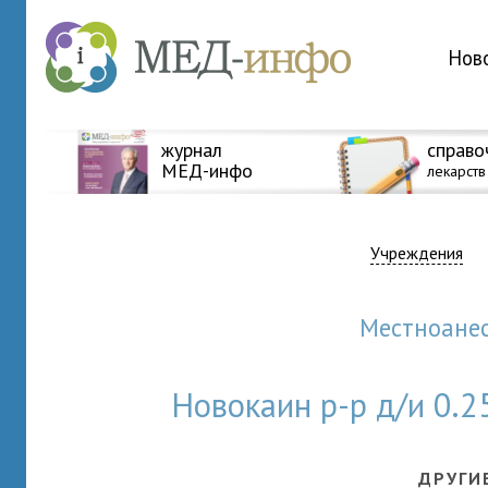
Нов
журнал
справо
МЕД-инфо
лекарств
Учреждения
Местноан
Новокаин р-р д/и 0.
ДРУГИ