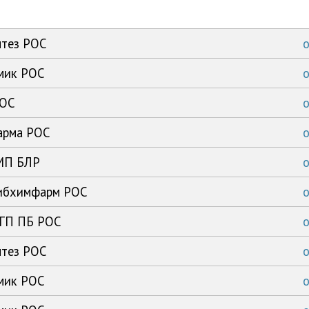
нтез РОС
имик РОС
РОС
арма РОС
ЗМП БЛР
сибхимфарм РОС
 ГП ПБ РОС
нтез РОС
имик РОС