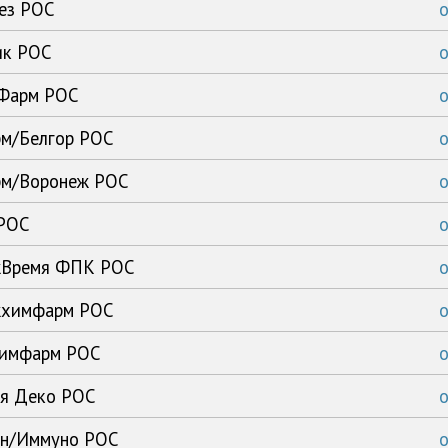
тез РОС
ик РОС
-Фарм РОС
рм/Белгор РОС
арм/Воронеж РОС
 РОС
ежВремя ФПК РОС
ежхимфарм РОС
ьхимфарм РОС
ия Деко РОС
ен/Иммуно РОС