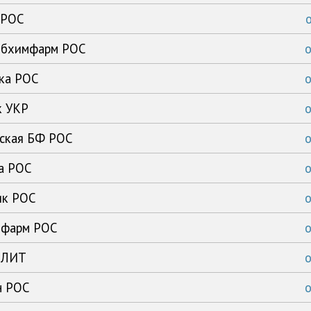
 РОС
сибхимфарм РОС
ика РОС
к УКР
рская БФ РОС
ка РОС
ик РОС
имфарм РОС
с ЛИТ
н РОС