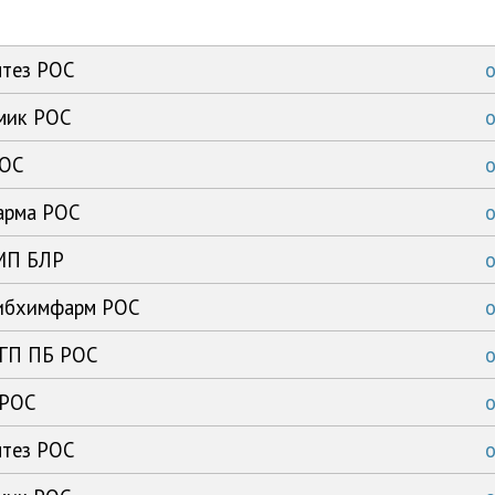
нтез РОС
имик РОС
РОС
арма РОС
ЗМП БЛР
сибхимфарм РОС
 ГП ПБ РОС
 РОС
нтез РОС