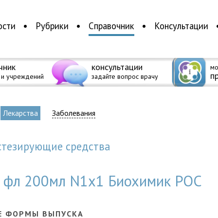
ости
Рубрики
Справочник
Консультации
чник
консультации
мо
п
 и учреждений
задайте вопрос врачу
Лекарства
Заболевания
естезирующие средства
% фл 200мл N1x1 Биохимик РОС
Е ФОРМЫ ВЫПУСКА