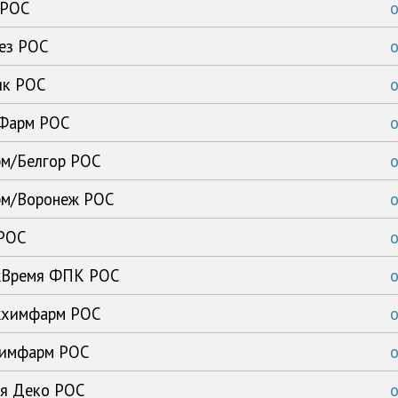
 РОС
тез РОС
ик РОС
-Фарм РОС
рм/Белгор РОС
арм/Воронеж РОС
 РОС
ежВремя ФПК РОС
ежхимфарм РОС
ьхимфарм РОС
ия Деко РОС