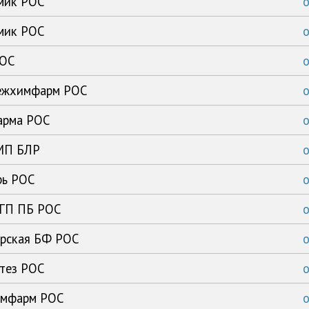
имик РОС
имик РОС
РОС
нежхимфарм РОС
арма РОС
ЗМП БЛР
рь РОС
 ГП ПБ РОС
ирская БФ РОС
нтез РОС
химфарм РОС