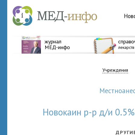
Нов
журнал
справо
МЕД-инфо
лекарств
Учреждения
Местноан
Новокаин р-р д/и 0.5
ДРУГИ