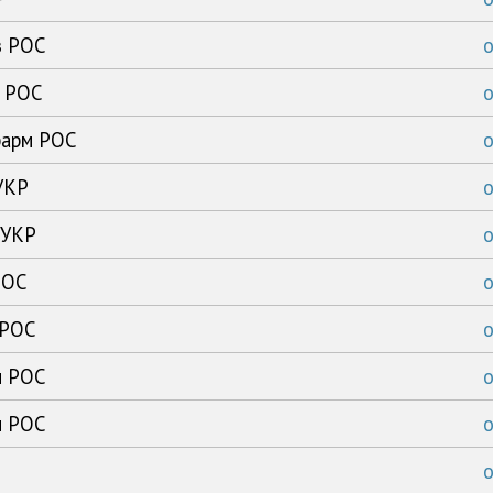
з РОС
к РОС
фарм РОС
УКР
 УКР
РОС
 РОС
м РОС
м РОС