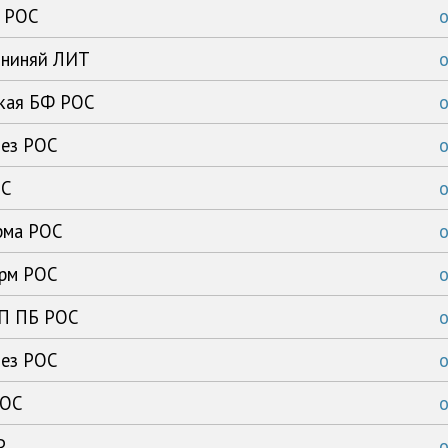
а РОС
ининяй ЛИТ
ская БФ РОС
тез РОС
ОС
рма РОС
арм РОС
ГП ПБ РОС
тез РОС
РОС
Р