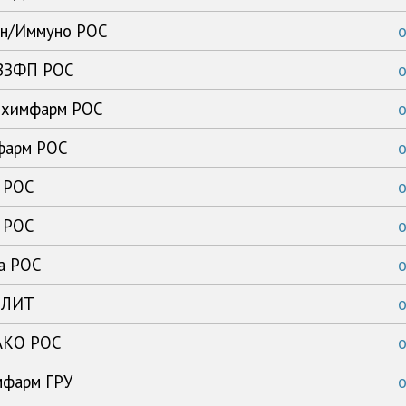
ен/Иммуно РОС
ВВЗФП РОС
ибхимфарм РОС
офарм РОС
ь РОС
ь РОС
ка РОС
с ЛИТ
 АКО РОС
мфарм ГРУ