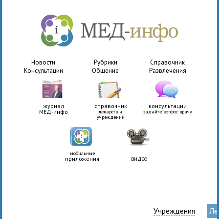
Новости
Рубрики
Справочник
Консультации
Общение
Развлечения
журнал
справочник
консультации
МЕД-инфо
лекарств и
задайте вопрос врачу
учреждений
мобильные
приложения
ВИДЕО
Учреждения
Ле