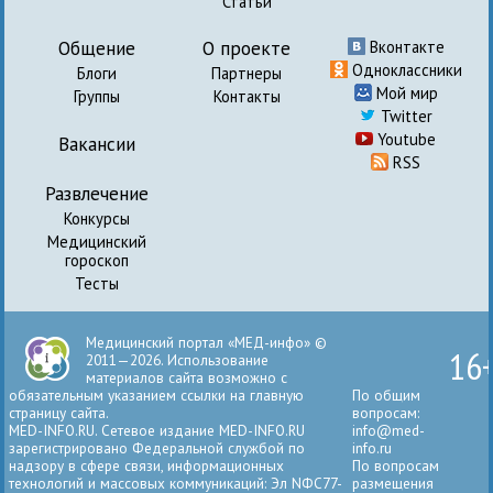
Статьи
Общение
О проекте
Вконтакте
Одноклассники
Блоги
Партнеры
Мой мир
Группы
Контакты
Twitter
Youtube
Вакансии
RSS
Развлечение
Конкурсы
Медицинский
гороскоп
Тесты
Медицинский портал «МЕД-инфо» ©
16
2011—2026. Использование
материалов сайта возможно с
обязательным указанием ссылки на главную
По общим
страницу сайта.
вопросам:
MED-INFO.RU. Сетевое издание MED-INFO.RU
info@med-
зарегистрировано Федеральной службой по
info.ru
надзору в сфере связи, информационных
По вопросам
технологий и массовых коммуникаций: Эл NФС77-
размещения