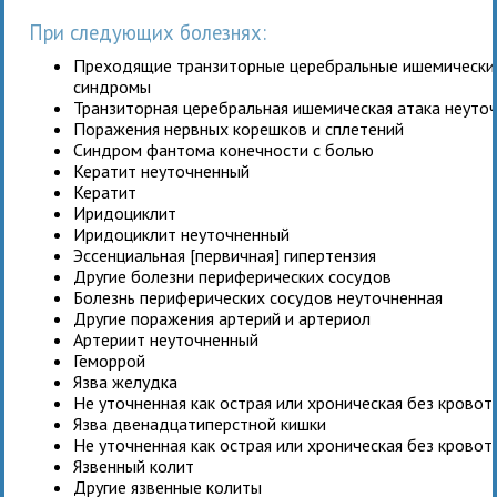
При следующих болезнях:
Преходящие транзиторные церебральные ишемические
синдромы
Транзиторная церебральная ишемическая атака неуто
Поражения нервных корешков и сплетений
Синдром фантома конечности с болью
Кератит неуточненный
Кератит
Иридоциклит
Иридоциклит неуточненный
Эссенциальная [первичная] гипертензия
Другие болезни периферических сосудов
Болезнь периферических сосудов неуточненная
Другие поражения артерий и артериол
Артериит неуточненный
Геморрой
Язва желудка
Не уточненная как острая или хроническая без крово
Язва двенадцатиперстной кишки
Не уточненная как острая или хроническая без крово
Язвенный колит
Другие язвенные колиты