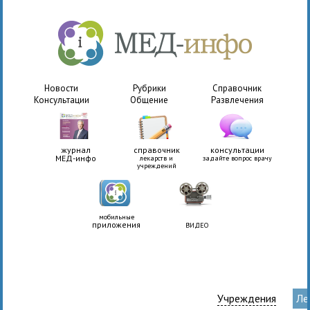
Новости
Рубрики
Справочник
Консультации
Общение
Развлечения
журнал
справочник
консультации
МЕД-инфо
лекарств и
задайте вопрос врачу
учреждений
мобильные
приложения
ВИДЕО
Учреждения
Ле