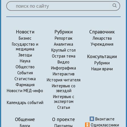
Новости
Рубрики
Справочник
Бизнес
Репортаж
Лекарства
Государство и
Аналитика
Учреждения
медицина
Круглый стол
Звезды
Консультации
Острая тема
Наука
Видео
Рубрики
Общество
Инфографика
Наши врачи
События
Интерактив
Статистика
История читателя
Фармация
Интервью со
Новости МЕД-инфо
звездой
Интервью с
экспертом
Календарь событий
Статьи
Общение
О проекте
Вконтакте
Одноклассники
Блоги
Партнеры