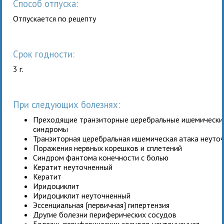
Способ отпуска:
Отпускается по рецепту
Срок годности:
3 г.
При следующих болезнях:
Преходящие транзиторные церебральные ишемические
синдромы
Транзиторная церебральная ишемическая атака неуто
Поражения нервных корешков и сплетений
Синдром фантома конечности с болью
Кератит неуточненный
Кератит
Иридоциклит
Иридоциклит неуточненный
Эссенциальная [первичная] гипертензия
Другие болезни периферических сосудов
Болезнь периферических сосудов неуточненная