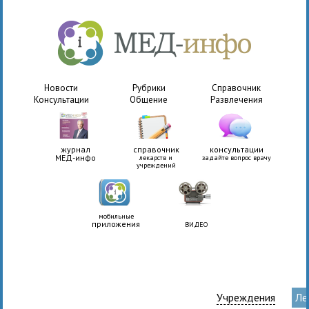
Новости
Рубрики
Справочник
Консультации
Общение
Развлечения
журнал
справочник
консультации
МЕД-инфо
лекарств и
задайте вопрос врачу
учреждений
мобильные
приложения
ВИДЕО
Учреждения
Ле