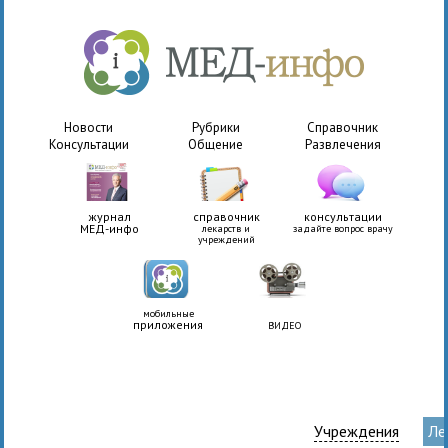
Новости
Рубрики
Справочник
Консультации
Общение
Развлечения
журнал
справочник
консультации
МЕД-инфо
лекарств и
задайте вопрос врачу
учреждений
мобильные
приложения
ВИДЕО
Учреждения
Ле