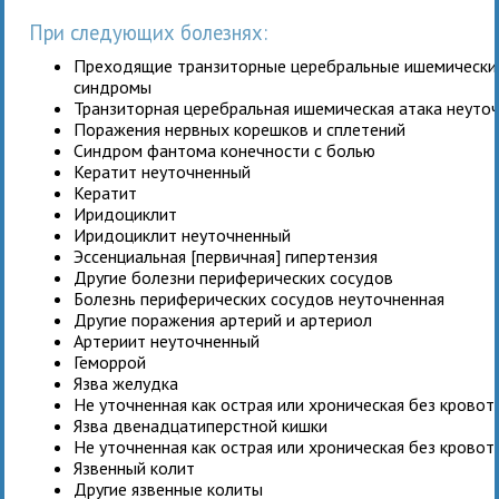
При следующих болезнях:
Преходящие транзиторные церебральные ишемические
синдромы
Транзиторная церебральная ишемическая атака неуто
Поражения нервных корешков и сплетений
Синдром фантома конечности с болью
Кератит неуточненный
Кератит
Иридоциклит
Иридоциклит неуточненный
Эссенциальная [первичная] гипертензия
Другие болезни периферических сосудов
Болезнь периферических сосудов неуточненная
Другие поражения артерий и артериол
Артериит неуточненный
Геморрой
Язва желудка
Не уточненная как острая или хроническая без крово
Язва двенадцатиперстной кишки
Не уточненная как острая или хроническая без крово
Язвенный колит
Другие язвенные колиты