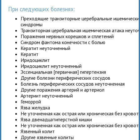
При следующих болезнях:
Преходящие транзиторные церебральные ишемические
синдромы
Транзиторная церебральная ишемическая атака неуто
Поражения нервных корешков и сплетений
Синдром фантома конечности с болью
Кератит неуточненный
Кератит
Иридоциклит
Иридоциклит неуточненный
Эссенциальная [первичная] гипертензия
Другие болезни периферических сосудов
Болезнь периферических сосудов неуточненная
Другие поражения артерий и артериол
Артериит неуточненный
Геморрой
Язва желудка
Не уточненная как острая или хроническая без крово
Язва двенадцатиперстной кишки
Не уточненная как острая или хроническая без крово
Язвенный колит
Другие язвенные колиты