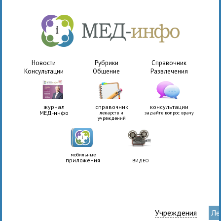
Новости
Рубрики
Справочник
Консультации
Общение
Развлечения
журнал
справочник
консультации
МЕД-инфо
лекарств и
задайте вопрос врачу
учреждений
мобильные
приложения
ВИДЕО
Учреждения
Ле