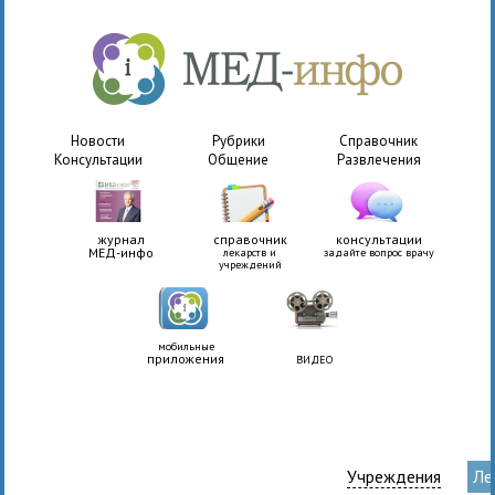
Новости
Рубрики
Справочник
Консультации
Общение
Развлечения
журнал
справочник
консультации
МЕД-инфо
лекарств и
задайте вопрос врачу
учреждений
мобильные
приложения
ВИДЕО
Учреждения
Ле