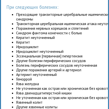
При следующих болезнях:
Преходящие транзиторные церебральные ишемические
синдромы
Транзиторная церебральная ишемическая атака неуто
Поражения нервных корешков и сплетений
Синдром фантома конечности с болью
Кератит неуточненный
Кератит
Иридоциклит
Иридоциклит неуточненный
Эссенциальная [первичная] гипертензия
Другие болезни периферических сосудов
Болезнь периферических сосудов неуточненная
Другие поражения артерий и артериол
Артериит неуточненный
Геморрой
Язва желудка
Не уточненная как острая или хроническая без крово
Язва двенадцатиперстной кишки
Не уточненная как острая или хроническая без крово
Язвенный колит
Другие язвенные колиты